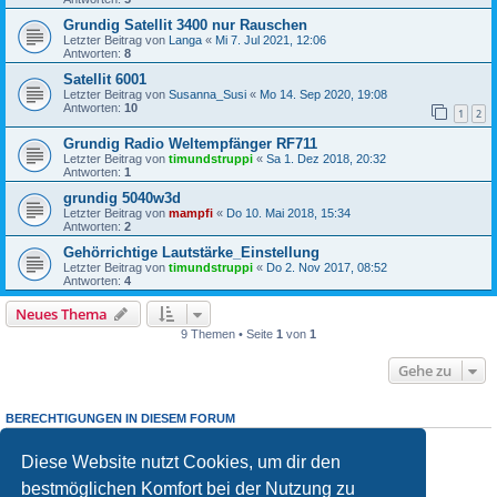
Grundig Satellit 3400 nur Rauschen
Letzter Beitrag von
Langa
«
Mi 7. Jul 2021, 12:06
Antworten:
8
Satellit 6001
Letzter Beitrag von
Susanna_Susi
«
Mo 14. Sep 2020, 19:08
Antworten:
10
1
2
Grundig Radio Weltempfänger RF711
Letzter Beitrag von
timundstruppi
«
Sa 1. Dez 2018, 20:32
Antworten:
1
grundig 5040w3d
Letzter Beitrag von
mampfi
«
Do 10. Mai 2018, 15:34
Antworten:
2
Gehörrichtige Lautstärke_Einstellung
Letzter Beitrag von
timundstruppi
«
Do 2. Nov 2017, 08:52
Antworten:
4
Neues Thema
9 Themen • Seite
1
von
1
Gehe zu
BERECHTIGUNGEN IN DIESEM FORUM
Du darfst
keine
neuen Themen in diesem Forum erstellen.
Du darfst
keine
Antworten zu Themen in diesem Forum erstellen.
Diese Website nutzt Cookies, um dir den
Du darfst deine Beiträge in diesem Forum
nicht
ändern.
bestmöglichen Komfort bei der Nutzung zu
Du darfst deine Beiträge in diesem Forum
nicht
löschen.