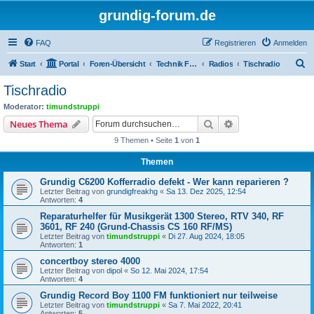
grundig-forum.de
FAQ
Registrieren
Anmelden
S
Start
Portal
Foren-Übersicht
Technik Foren
Radios
Tischradio
u
Tischradio
c
Moderator:
timundstruppi
h
Suche
Erweiterte Suche
Neues Thema
e
9 Themen • Seite
1
von
1
Themen
Grundig C6200 Kofferradio defekt - Wer kann reparieren ?
Letzter Beitrag von
grundigfreakhg
«
Sa 13. Dez 2025, 12:54
Antworten:
4
Reparaturhelfer für Musikgerät 1300 Stereo, RTV 340, RF
3601, RF 240 (Grund-Chassis CS 160 RF/MS)
Letzter Beitrag von
timundstruppi
«
Di 27. Aug 2024, 18:05
Antworten:
1
concertboy stereo 4000
Letzter Beitrag von
dipol
«
So 12. Mai 2024, 17:54
Antworten:
4
Grundig Record Boy 1100 FM funktioniert nur teilweise
Letzter Beitrag von
timundstruppi
«
Sa 7. Mai 2022, 20:41
Antworten:
5