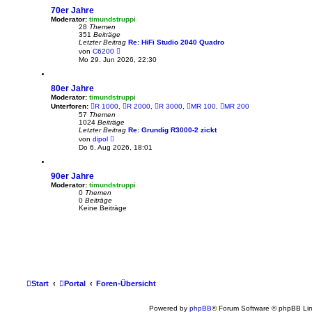
s
70er Jahre
t
e
Moderator:
timundstruppi
r
28
Themen
B
351
Beiträge
e
Letzter Beitrag
Re: HiFi Studio 2040 Quadro
i
N
von
C6200
t
e
Mo 29. Jun 2026, 22:30
r
u
a
e
g
s
80er Jahre
t
e
Moderator:
timundstruppi
r
Unterforen:
R 1000
,
R 2000
,
R 3000
,
MR 100
,
MR 200
B
57
Themen
e
1024
Beiträge
i
Letzter Beitrag
Re: Grundig R3000-2 zickt
t
N
von
dipol
r
e
Do 6. Aug 2026, 18:01
a
u
g
e
s
90er Jahre
t
e
Moderator:
timundstruppi
r
0
Themen
B
0
Beiträge
e
Keine Beiträge
i
t
r
a
g
Start
Portal
Foren-Übersicht
Powered by
phpBB
® Forum Software © phpBB Lim