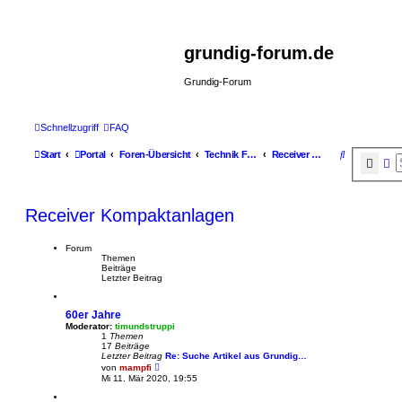
grundig-forum.de
Grundig-Forum
Schnellzugriff
FAQ
S
Start
Portal
Foren-Übersicht
Technik Foren
Receiver Kompaktanlagen
Such
Er
u
c
Receiver Kompaktanlagen
h
e
Forum
Themen
Beiträge
Letzter Beitrag
60er Jahre
Moderator:
timundstruppi
1
Themen
17
Beiträge
Letzter Beitrag
Re: Suche Artikel aus Grundig…
N
von
mampfi
e
Mi 11. Mär 2020, 19:55
u
e