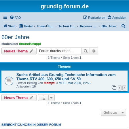
grundig-forum.de
FAQ
Registrieren
Anmelden
S
Start
Portal
Foren-Übersicht
Technik Foren
Receiver Kompaktanlagen
60er Jahre
u
60er Jahre
c
Moderator:
timundstruppi
h
Suche
Erweiterte Suche
Neues Thema
e
1 Thema • Seite
1
von
1
Themen
Suche Artikel aus Grundig Technische Information zum
Thema RTV 400, 600, 650 und SV 50
Letzter Beitrag von
mampfi
«
Mi 11. Mär 2020, 19:55
Antworten:
16
1
2
Neues Thema
1 Thema • Seite
1
von
1
Gehe zu
BERECHTIGUNGEN IN DIESEM FORUM