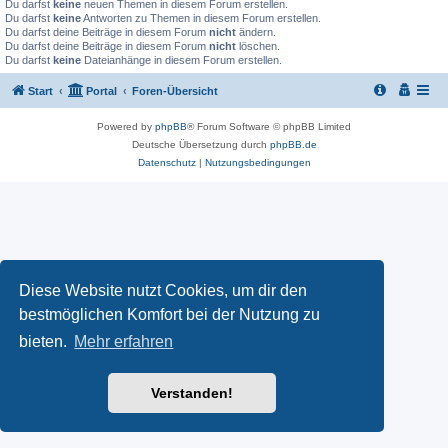
Du darfst
keine
neuen Themen in diesem Forum erstellen.
Du darfst
keine
Antworten zu Themen in diesem Forum erstellen.
Du darfst deine Beiträge in diesem Forum
nicht
ändern.
Du darfst deine Beiträge in diesem Forum
nicht
löschen.
Du darfst
keine
Dateianhänge in diesem Forum erstellen.
Start
Portal
Foren-Übersicht
Powered by
phpBB
® Forum Software © phpBB Limited
Deutsche Übersetzung durch
phpBB.de
Datenschutz
|
Nutzungsbedingungen
Diese Website nutzt Cookies, um dir den
bestmöglichen Komfort bei der Nutzung zu
bieten.
Mehr erfahren
Verstanden!