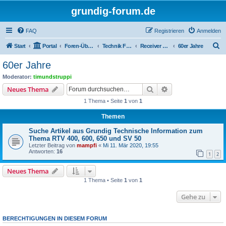
grundig-forum.de
FAQ
Registrieren
Anmelden
S
Start
Portal
Foren-Übersicht
Technik Foren
Receiver Kompaktanlagen
60er Jahre
u
60er Jahre
c
Moderator:
timundstruppi
h
Suche
Erweiterte Suche
Neues Thema
e
1 Thema • Seite
1
von
1
Themen
Suche Artikel aus Grundig Technische Information zum
Thema RTV 400, 600, 650 und SV 50
Letzter Beitrag von
mampfi
«
Mi 11. Mär 2020, 19:55
Antworten:
16
1
2
Neues Thema
1 Thema • Seite
1
von
1
Gehe zu
BERECHTIGUNGEN IN DIESEM FORUM