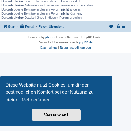
Du darfst
keine
neuen Themen in diesem Forum erstellen.
Du darfst
keine
Antworten zu Themen in diesem Forum erstellen.
Du darfst deine Beiträge in diesem Forum
nicht
ändern.
Du darfst deine Beiträge in diesem Forum
nicht
löschen.
Du darfst
keine
Dateianhänge in diesem Forum erstellen.
Start
Portal
Foren-Übersicht
Powered by
phpBB
® Forum Software © phpBB Limited
Deutsche Übersetzung durch
phpBB.de
Datenschutz
|
Nutzungsbedingungen
Diese Website nutzt Cookies, um dir den
bestmöglichen Komfort bei der Nutzung zu
bieten.
Mehr erfahren
Verstanden!