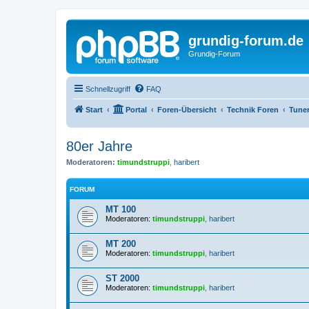
grundig-forum.de
Grundig-Forum
Schnellzugriff
FAQ
Start
Portal
Foren-Übersicht
Technik Foren
Tune
80er Jahre
Moderatoren:
timundstruppi
,
haribert
FORUM
MT 100
Moderatoren:
timundstruppi
,
haribert
MT 200
Moderatoren:
timundstruppi
,
haribert
ST 2000
Moderatoren:
timundstruppi
,
haribert