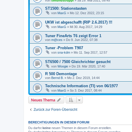
von
timundstruppi
»
Sa 29. Mai 2021, 09:45
ST1500: Stationstasten
von
MaxG
»
Mo 12. Dez 2022, 23:15
UKW ist abgeschafft (RIP 2.6.2017) !!!
von
MaxG
»
Mi 30. Aug 2017, 14:29
Tuner FineArts T6 zeigt Error 1
von
m@ces
»
Do 9. Jun 2022, 07:38
Tuner -Problem T907
von
sna-kdm
»
Mo 11. Sep 2017, 12:57
ST6500 / 7500 Gleichrichter gesucht
von
Woogie
»
Do 19. Mär 2020, 17:40
R 500 Demontage
von
Bernd B.
»
Mo 2. Dez 2019, 14:44
Technische Information (TI) von 06/1977
von
MaxG
»
So 3. Dez 2017, 08:44
Neues Thema
Zurück zur Foren-Übersicht
BERECHTIGUNGEN IN DIESEM FORUM
Du darfst
keine
neuen Themen in diesem Forum erstellen.
Du darfst
keine
Antworten zu Themen in diesem Forum erstellen.