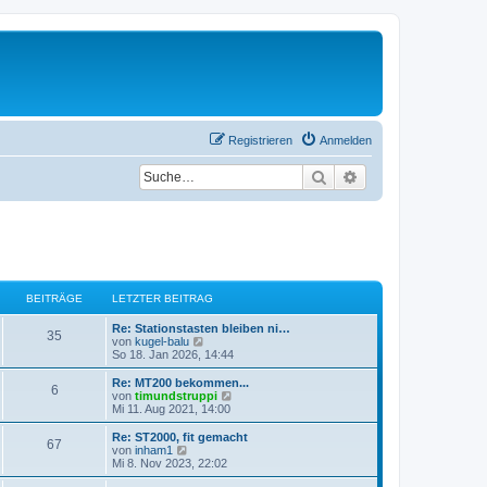
Registrieren
Anmelden
Suche
Erweiterte Suche
BEITRÄGE
LETZTER BEITRAG
L
Re: Stationstasten bleiben ni…
B
35
e
N
von
kugel-balu
t
e
So 18. Jan 2026, 14:44
e
z
u
t
e
L
Re: MT200 bekommen...
B
6
i
e
s
e
N
von
timundstruppi
r
t
t
e
Mi 11. Aug 2021, 14:00
e
t
B
e
z
u
e
r
t
e
L
Re: ST2000, fit gemacht
B
67
i
i
B
r
e
s
e
N
von
inham1
t
e
r
t
t
e
Mi 8. Nov 2023, 22:02
e
r
i
t
B
e
ä
z
u
a
t
e
r