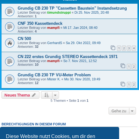
Grundig CB 230 TP "Cassetten Baustein" Instandsetzung
Letzter Beitrag von
timundstruppi
«
Di 25. Nov 2025, 20:48
Antworten:
1
CNF 350 Kassettendeck
Letzter Beitrag von
mampfi
«
Mi 17. Jan 2024, 08:40
Antworten:
4
CN 500
Letzter Beitrag von
GerhardS
«
Sa 29. Okt 2022, 09:49
Antworten:
32
1
2
3
4
CN 222 erstes Grundig STEREO Kassettendeck 1971
Letzter Beitrag von
mampfi
«
So 7. Nov 2021, 12:52
Antworten:
10
1
2
Grundig CB 230 TP VU-Meter Problem
Letzter Beitrag von
Mister K.
«
Mo 30. Nov 2020, 19:49
Antworten:
12
1
2
Neues Thema
5 Themen • Seite
1
von
1
Gehe zu
BERECHTIGUNGEN IN DIESEM FORUM
Du darfst
keine
neuen Themen in diesem Forum erstellen.
Du darfst
keine
Antworten zu Themen in diesem Forum erstellen.
Diese Website nutzt Cookies, um dir den
Du darfst deine Beiträge in diesem Forum
nicht
ändern.