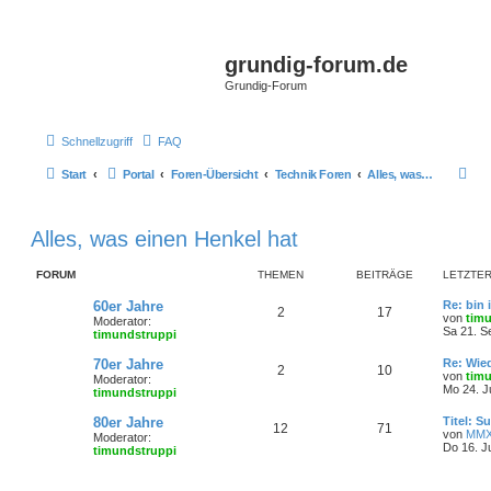
grundig-forum.de
Grundig-Forum
Schnellzugriff
FAQ
S
Start
Portal
Foren-Übersicht
Technik Foren
Alles, was einen Henkel hat
u
c
Alles, was einen Henkel hat
h
FORUM
THEMEN
BEITRÄGE
LETZTER
e
L
60er Jahre
Re: bin 
T
B
2
17
e
von
tim
Moderator:
t
Sa 21. S
timundstruppi
h
e
z
t
L
70er Jahre
Re: Wie
e
i
T
B
2
10
e
e
von
tim
Moderator:
r
t
Mo 24. J
timundstruppi
m
t
B
h
e
z
e
t
L
80er Jahre
Titel: 
i
e
r
e
i
T
B
12
71
e
e
von
MMX
t
Moderator:
r
t
Do 16. J
r
timundstruppi
n
ä
m
t
B
h
e
z
a
e
t
g
i
g
e
r
e
i
e