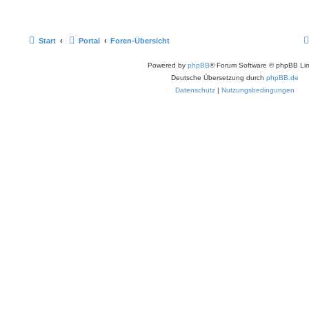
t
r
r
e
n
ä
m
t
B
a
e
g
i
g
e
r
t
Start
Portal
Foren-Übersicht
r
e
n
ä
a
g
Powered by
phpBB
® Forum Software © phpBB Lim
g
Deutsche Übersetzung durch
phpBB.de
e
Datenschutz
|
Nutzungsbedingungen