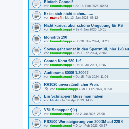
Einfach Cooool!
von
timundstruppi
»
So 16. Feb 2025, 00:53
Er ist sich nicht sicher........
von
mampfi
»
Mo 13. Jan 2025, 08:12
Nicht kurios, aber schöne Umgebung für PS
von
timundstruppi
»
Sa 4. Jan 2025, 10:51
Monolith 190
von
timundstruppi
»
Do 28. Nov 2024, 01:23
Sowas geht sonst in den Sperrmüll, hier 1k8 e
von
timundstruppi
»
Do 1. Feb 2024, 23:02
Canton Karat 980 1k€
von
timundstruppi
»
Do 11. Jul 2024, 12:07
Audiorama 8000! 1.200€?
von
timundstruppi
»
Do 15. Feb 2024, 11:04
RR1020 unverständlicher Preis
von
timundstruppi
»
Mi 7. Feb 2024, 00:50
Ein Schnapper! Muss man haben!
von
MaxG
»
Fr 14. Apr 2023, 14:29
V5k Schapper :):):)
von
timundstruppi
»
So 2. Jul 2023, 23:08
PS2500 Wertsteigerung von 300DM auf 229 €
von
timundstruppi
»
Di 14. Feb 2023, 00:37