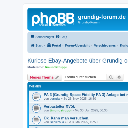
grundig-forum.de
Grundig-Forum
Schnellzugriff
FAQ
Start
Portal
Foren-Übersicht
Verschiedenes
Kuri
Kuriose Ebay-Angebote über Grundig o
Moderator:
timundstruppi
Suche
Erw
Neues Thema
THEMEN
PA 3 (Grundig Space Fidelity PA 3) Anlage be
von
berndw
»
So 23. Nov 2025, 16:50
Verbastelter XV5k
von
timundstruppi
»
Mo 30. Jun 2025, 00:35
Ok. Kann man versuchen.
von
ischlerbua
»
Sa 3. Mai 2025, 15:50