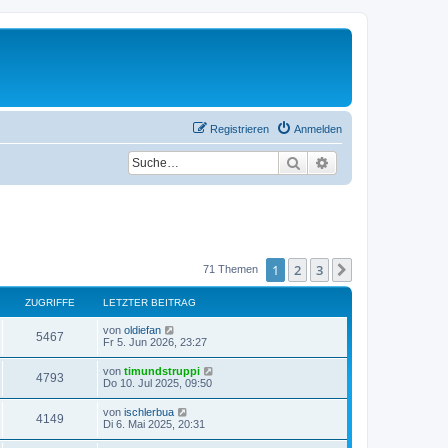
Registrieren
Anmelden
Suche
Erweiterte Suche
1
2
3
Nächste
71 Themen
ZUGRIFFE
LETZTER BEITRAG
L
von
oldiefan
Z
5467
e
Fr 5. Jun 2026, 23:27
t
u
z
L
von
timundstruppi
Z
4793
t
e
Do 10. Jul 2025, 09:50
g
e
t
r
u
z
L
von
ischlerbua
r
B
Z
4149
t
e
Di 6. Mai 2025, 20:31
e
g
e
t
i
i
r
u
z