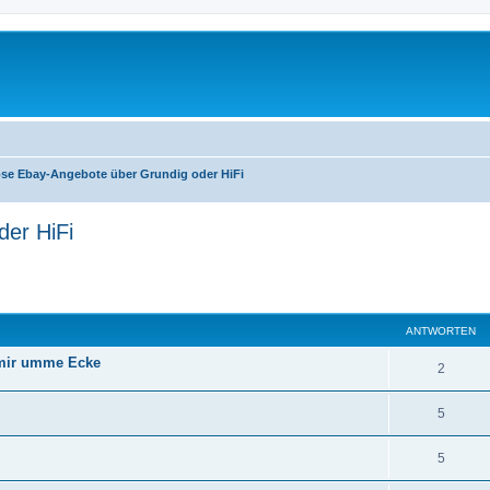
ose Ebay-Angebote über Grundig oder HiFi
der HiFi
eiterte Suche
ANTWORTEN
i mir umme Ecke
A
2
n
A
5
t
n
w
A
5
t
o
n