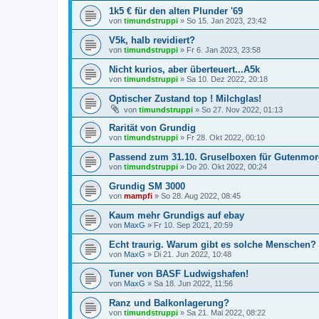
1k5 € für den alten Plunder '69
von
timundstruppi
»
So 15. Jan 2023, 23:42
V5k, halb revidiert?
von
timundstruppi
»
Fr 6. Jan 2023, 23:58
Nicht kurios, aber überteuert...A5k
von
timundstruppi
»
Sa 10. Dez 2022, 20:18
Optischer Zustand top ! Milchglas!
von
timundstruppi
»
So 27. Nov 2022, 01:13
Rarität von Grundig
von
timundstruppi
»
Fr 28. Okt 2022, 00:10
Passend zum 31.10. Gruselboxen für Gutenmor
von
timundstruppi
»
Do 20. Okt 2022, 00:24
Grundig SM 3000
von
mampfi
»
So 28. Aug 2022, 08:45
Kaum mehr Grundigs auf ebay
von
MaxG
»
Fr 10. Sep 2021, 20:59
Echt traurig. Warum gibt es solche Menschen?
von
MaxG
»
Di 21. Jun 2022, 10:48
Tuner von BASF Ludwigshafen!
von
MaxG
»
Sa 18. Jun 2022, 11:56
Ranz und Balkonlagerung?
von
timundstruppi
»
Sa 21. Mai 2022, 08:22