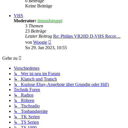
0
Beiträge
Keine Beiträge
VHS
Moderator:
timundstruppi
3
Themen
23
Beiträge
Letzter Beitrag
Re: Philips VR20D D-VHS Recor…
Neuester
von
Woogie
Beitrag
So 29. Jan 2023, 10:55
Gehe zu
Verschiedenes
↳ Wer ist neu im Forum
↳ Klatsch und Tratsch
↳ Kuriose Ebay-Angebote über Grundig oder HiFi
Technik Foren
↳ Radios
↳ Röhren
↳ Tischradio
↳ Tonbandgeräte
↳ TK Serien
↳ TS Serien
↳ TS 1000