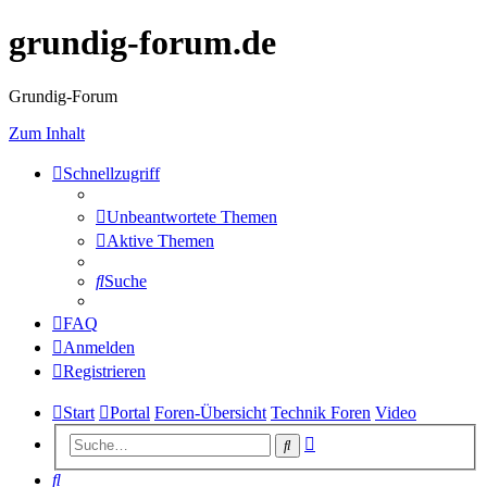
grundig-forum.de
Grundig-Forum
Zum Inhalt
Schnellzugriff
Unbeantwortete Themen
Aktive Themen
Suche
FAQ
Anmelden
Registrieren
Start
Portal
Foren-Übersicht
Technik Foren
Video
Erweiterte
Suche
Suche
Suche