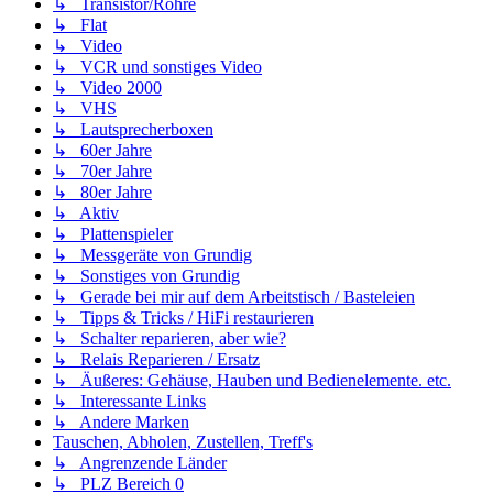
↳ Transistor/Röhre
↳ Flat
↳ Video
↳ VCR und sonstiges Video
↳ Video 2000
↳ VHS
↳ Lautsprecherboxen
↳ 60er Jahre
↳ 70er Jahre
↳ 80er Jahre
↳ Aktiv
↳ Plattenspieler
↳ Messgeräte von Grundig
↳ Sonstiges von Grundig
↳ Gerade bei mir auf dem Arbeitstisch / Basteleien
↳ Tipps & Tricks / HiFi restaurieren
↳ Schalter reparieren, aber wie?
↳ Relais Reparieren / Ersatz
↳ Äußeres: Gehäuse, Hauben und Bedienelemente. etc.
↳ Interessante Links
↳ Andere Marken
Tauschen, Abholen, Zustellen, Treff's
↳ Angrenzende Länder
↳ PLZ Bereich 0