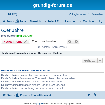
grundig-forum.de
FAQ
Registrieren
Anmelden
S
Start
Portal
Foren-Übersicht
Technik Foren
Lautsprecherboxen
60er Jahre
u
60er Jahre
c
Moderator:
timundstruppi
h
Suche
Erweiterte Suche
Neues Thema
e
0 Themen • Seite
1
von
1
In diesem Forum gibt es keine Themen oder Beiträge.
Gehe zu
BERECHTIGUNGEN IN DIESEM FORUM
Du darfst
keine
neuen Themen in diesem Forum erstellen.
Du darfst
keine
Antworten zu Themen in diesem Forum erstellen.
Du darfst deine Beiträge in diesem Forum
nicht
ändern.
Du darfst deine Beiträge in diesem Forum
nicht
löschen.
Du darfst
keine
Dateianhänge in diesem Forum erstellen.
Start
Portal
Foren-Übersicht
Powered by
phpBB
® Forum Software © phpBB Limited