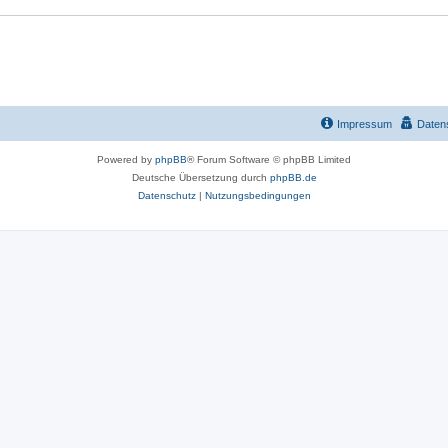
r
t
e
n
Impressum
Daten
Powered by
phpBB
® Forum Software © phpBB Limited
Deutsche Übersetzung durch
phpBB.de
Datenschutz
|
Nutzungsbedingungen