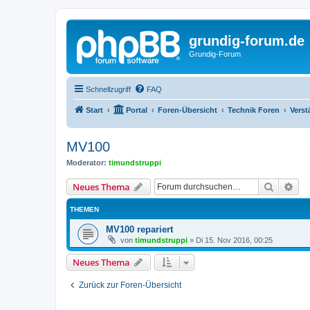
grundig-forum.de
Grundig-Forum
Schnellzugriff
FAQ
Start
Portal
Foren-Übersicht
Technik Foren
Verst
MV100
Moderator:
timundstruppi
Suche
Erw
Neues Thema
THEMEN
MV100 repariert
von
timundstruppi
»
Di 15. Nov 2016, 00:25
Neues Thema
Zurück zur Foren-Übersicht