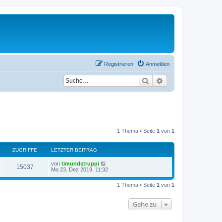
Registrieren
Anmelden
Suche
Erweiterte Suche
1 Thema • Seite
1
von
1
ZUGRIFFE
LETZTER BEITRAG
L
von
timundstruppi
Z
15037
e
Mo 23. Dez 2019, 11:32
t
u
z
1 Thema • Seite
1
von
1
t
g
e
r
Gehe zu
r
B
e
i
i