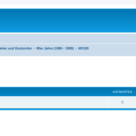
ärker und Endstufen
80er Jahre (1980 - 1989)
MV100
eiterte Suche
ANTWORTEN
A
5
n
t
w
o