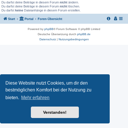
Du darfst deine Beiträge in diesem Forum
nicht
ändern.
Du darfst deine Beiträge in diesem Forum
nicht
löschen.
Du darfst
keine
Dateianhänge in diesem Forum erstellen.
Start
Portal
Foren-Übersicht
Powered by
phpBB
® Forum Software © phpBB Limited
Deutsche Übersetzung durch
phpBB.de
Datenschutz
|
Nutzungsbedingungen
Diese Website nutzt Cookies, um dir den
bestmöglichen Komfort bei der Nutzung zu
bieten.
Mehr erfahren
Verstanden!