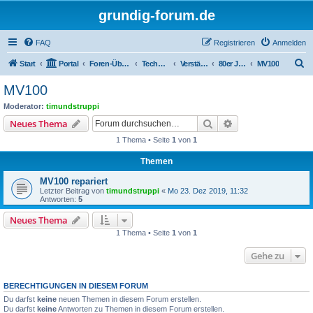
grundig-forum.de
FAQ
Registrieren
Anmelden
S
Start
Portal
Foren-Übersicht
Technik Foren
Verstärker und Endstufen
80er Jahre (1980 - 1989)
MV100
u
MV100
c
Moderator:
timundstruppi
h
Suche
Erweiterte Suche
Neues Thema
e
1 Thema • Seite
1
von
1
Themen
MV100 repariert
Letzter Beitrag von
timundstruppi
«
Mo 23. Dez 2019, 11:32
Antworten:
5
Neues Thema
1 Thema • Seite
1
von
1
Gehe zu
BERECHTIGUNGEN IN DIESEM FORUM
Du darfst
keine
neuen Themen in diesem Forum erstellen.
Du darfst
keine
Antworten zu Themen in diesem Forum erstellen.