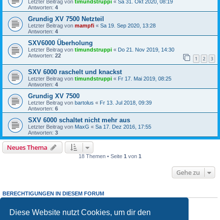
Letzter Beitrag von
timundstruppi
«
Sa 31. Okt 2020, 08:19
Antworten:
4
Grundig XV 7500 Netzteil
Letzter Beitrag von
mampfi
«
Sa 19. Sep 2020, 13:28
Antworten:
4
SXV6000 Überholung
Letzter Beitrag von
timundstruppi
«
Do 21. Nov 2019, 14:30
Antworten:
22
1
2
3
SXV 6000 raschelt und knackst
Letzter Beitrag von
timundstruppi
«
Fr 17. Mai 2019, 08:25
Antworten:
4
Grundig XV 7500
Letzter Beitrag von
bartolus
«
Fr 13. Jul 2018, 09:39
Antworten:
6
SXV 6000 schaltet nicht mehr aus
Letzter Beitrag von
MaxG
«
Sa 17. Dez 2016, 17:55
Antworten:
3
Neues Thema
18 Themen • Seite
1
von
1
Gehe zu
BERECHTIGUNGEN IN DIESEM FORUM
Du darfst
keine
neuen Themen in diesem Forum erstellen.
Du darfst
keine
Antworten zu Themen in diesem Forum erstellen.
Diese Website nutzt Cookies, um dir den
Du darfst deine Beiträge in diesem Forum
nicht
ändern.