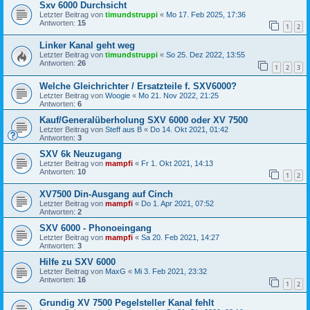
Sxv 6000 Durchsicht
Letzter Beitrag von
timundstruppi
«
Mo 17. Feb 2025, 17:36
Antworten:
15
1
2
Linker Kanal geht weg
Letzter Beitrag von
timundstruppi
«
So 25. Dez 2022, 13:55
Antworten:
26
1
2
3
Welche Gleichrichter / Ersatzteile f. SXV6000?
Letzter Beitrag von
Woogie
«
Mo 21. Nov 2022, 21:25
Antworten:
6
Kauf/Generalüberholung SXV 6000 oder XV 7500
Letzter Beitrag von
Steff aus B
«
Do 14. Okt 2021, 01:42
Antworten:
3
SXV 6k Neuzugang
Letzter Beitrag von
mampfi
«
Fr 1. Okt 2021, 14:13
Antworten:
10
1
2
XV7500 Din-Ausgang auf Cinch
Letzter Beitrag von
mampfi
«
Do 1. Apr 2021, 07:52
Antworten:
2
SXV 6000 - Phonoeingang
Letzter Beitrag von
mampfi
«
Sa 20. Feb 2021, 14:27
Antworten:
3
Hilfe zu SXV 6000
Letzter Beitrag von
MaxG
«
Mi 3. Feb 2021, 23:32
Antworten:
16
1
2
Grundig XV 7500 Pegelsteller Kanal fehlt