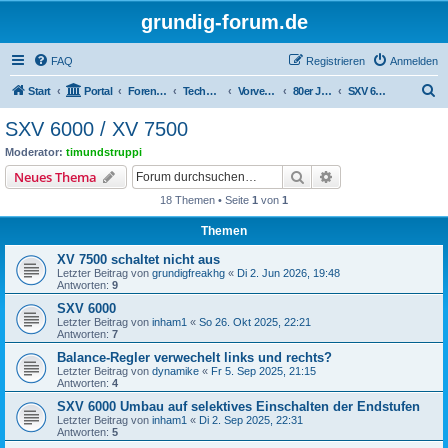
grundig-forum.de
FAQ
Registrieren
Anmelden
S
Start
Portal
Foren-Übersicht
Technik Foren
Vorverstärker, Preceiver
80er Jahre
SXV 6000 / XV 7500
u
SXV 6000 / XV 7500
c
Moderator:
timundstruppi
h
Suche
Erweiterte Suche
Neues Thema
e
18 Themen • Seite
1
von
1
Themen
XV 7500 schaltet nicht aus
Letzter Beitrag von
grundigfreakhg
«
Di 2. Jun 2026, 19:48
Antworten:
9
SXV 6000
Letzter Beitrag von
inham1
«
So 26. Okt 2025, 22:21
Antworten:
7
Balance-Regler verwechelt links und rechts?
Letzter Beitrag von
dynamike
«
Fr 5. Sep 2025, 21:15
Antworten:
4
SXV 6000 Umbau auf selektives Einschalten der Endstufen
Letzter Beitrag von
inham1
«
Di 2. Sep 2025, 22:31
Antworten:
5