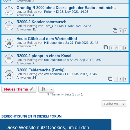
Antworten:
3
Grundig R 2000 ohne Deckel geht der Radio , mit nicht.
Letzter Beitrag von
Pollux
«
Di 23. Nov 2021, 14:03
Antworten:
4
R2000-2 Kondensatortausch
Letzter Beitrag von
Tom_Gr
«
Mo 1. Nov 2021, 23:58
Antworten:
11
1
2
Heute Glück auf dem Wertstoffhof
Letzter Beitrag von
Hifi-Legende
«
Sa 27. Feb 2021, 21:42
Antworten:
37
1
2
3
4
R2000-2 ploppt in einem Kanal
Letzter Beitrag von
rockoschirocko
«
So 24. Sep 2017, 08:59
Antworten:
7
R2000 Fehlersuche (Fertig)
Letzter Beitrag von
ww-hannibal
«
Fr 19. Mai 2017, 09:46
Antworten:
24
1
2
3
Neues Thema
9 Themen • Seite
1
von
1
Gehe zu
BERECHTIGUNGEN IN DIESEM FORUM
Du darfst
keine
neuen Themen in diesem Forum erstellen.
Du darfst
keine
Antworten zu Themen in diesem Forum erstellen.
Diese Website nutzt Cookies, um dir den
Du darfst deine Beiträge in diesem Forum
nicht
ändern.