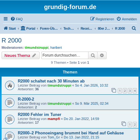
grundig-forum.de
FAQ
Registrieren
Anmelden
S
Start
Portal
Foren-Übersicht
Technik Foren
Receiver Kompaktanlagen
80er Jahre
R 2000
u
R 2000
c
Moderatoren:
timundstruppi
,
haribert
h
Suche
Erweiterte Suche
Neues Thema
e
9 Themen • Seite
1
von
1
Themen
R2000 schaltet nach 30 Minuten ab
Letzter Beitrag von
timundstruppi
«
So 4. Jan 2026, 10:32
Antworten:
36
1
2
3
4
R-2000-2
Letzter Beitrag von
timundstruppi
«
So 9. Mär 2025, 02:34
Antworten:
2
R2000 Fehler im Tuner
Letzter Beitrag von
mampfi
«
Do 20. Jan 2022, 14:59
Antworten:
17
1
2
R2000–2 Phonoeingang brummt bei Hand auf Gehäuse
Letzter Beitrag von
Tom_Gr
«
Do 13. Jan 2022, 21:15