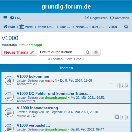
grundig-forum.de
FAQ
Registrieren
Anmelden
S
Start
Portal
Foren-Übersicht
Technik Foren
Verstärker und Endstufen
80er Jahre (1980 - 1989)
V1000
u
V1000
c
Moderator:
timundstruppi
h
Suche
Erweiterte Suche
Neues Thema
e
4 Themen • Seite
1
von
1
Themen
V1000 bekommen
Letzter Beitrag von
mampfi
«
Do 8. Feb 2024, 19:08
Antworten:
29
1
2
3
V1000 DC-Fehler und komische Transe...
Letzter Beitrag von
timundstruppi
«
Mo 22. Mär 2021, 19:51
Antworten:
9
V 1000 Instandsetzung
Letzter Beitrag von
Hifi-Legende
«
Sa 6. Mär 2021, 20:10
Antworten:
14
1
2
V1000 verbastelt...
Letzter Beitrag von
timundstruppi
«
Sa 20. Feb 2021, 09:47