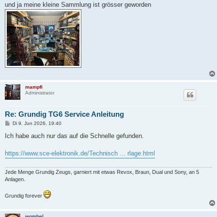
und ja meine kleine Sammlung ist grösser geworden
mampfi
Administrator
Re: Grundig TG6 Service Anleitung
B
Di 9. Jun 2026, 19:40
e
i
Ich habe auch nur das auf die Schnelle gefunden.
t
r
a
https://www.sce-elektronik.de/Technisch ... rlage.html
g
Jede Menge Grundig Zeugs, garniert mit etwas Revox, Braun, Dual und Sony, an 5
Anlagen.
Grundig forever
wombel