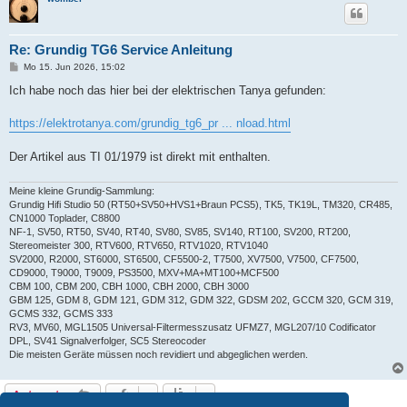
Re: Grundig TG6 Service Anleitung
B
Mo 15. Jun 2026, 15:02
e
i
Ich habe noch das hier bei der elektrischen Tanya gefunden:
t
r
a
https://elektrotanya.com/grundig_tg6_pr ... nload.html
g
Der Artikel aus TI 01/1979 ist direkt mit enthalten.
Meine kleine Grundig-Sammlung:
Grundig Hifi Studio 50 (RT50+SV50+HVS1+Braun PCS5), TK5, TK19L, TM320, CR485,
CN1000 Toplader, C8800
NF-1, SV50, RT50, SV40, RT40, SV80, SV85, SV140, RT100, SV200, RT200,
Stereomeister 300, RTV600, RTV650, RTV1020, RTV1040
SV2000, R2000, ST6000, ST6500, CF5500-2, T7500, XV7500, V7500, CF7500,
CD9000, T9000, T9009, PS3500, MXV+MA+MT100+MCF500
CBM 100, CBM 200, CBH 1000, CBH 2000, CBH 3000
GBM 125, GDM 8, GDM 121, GDM 312, GDM 322, GDSM 202, GCCM 320, GCM 319,
GCMS 332, GCMS 333
RV3, MV60, MGL1505 Universal-Filtermesszusatz UFMZ7, MGL207/10 Codificator
DPL, SV41 Signalverfolger, SC5 Stereocoder
Die meisten Geräte müssen noch revidiert und abgeglichen werden.
Antworten