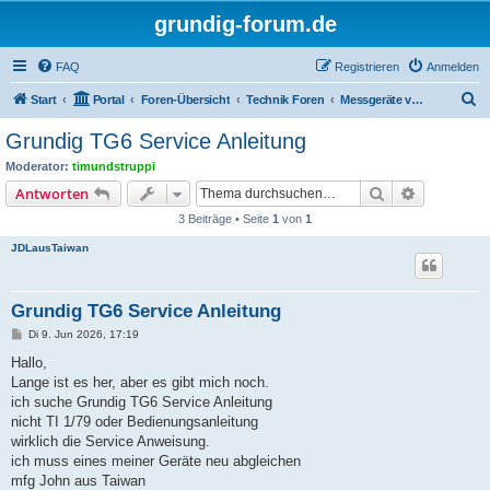
grundig-forum.de
FAQ
Registrieren
Anmelden
S
Start
Portal
Foren-Übersicht
Technik Foren
Messgeräte von Grundig
u
Grundig TG6 Service Anleitung
c
Moderator:
timundstruppi
h
Suche
Erweiterte
Antworten
e
3 Beiträge • Seite
1
von
1
JDLausTaiwan
Grundig TG6 Service Anleitung
B
Di 9. Jun 2026, 17:19
e
i
Hallo,
t
Lange ist es her, aber es gibt mich noch.
r
a
ich suche Grundig TG6 Service Anleitung
g
nicht TI 1/79 oder Bedienungsanleitung
wirklich die Service Anweisung.
ich muss eines meiner Geräte neu abgleichen
mfg John aus Taiwan