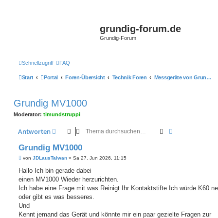
grundig-forum.de
Grundig-Forum
Schnellzugriff
FAQ
Start
Portal
Foren-Übersicht
Technik Foren
Messgeräte von Grundig
Grundig MV1000
Moderator:
timundstruppi
Suche
Erweiterte Suc
Antworten
Grundig MV1000
B
von
JDLausTaiwan
»
Sa 27. Jun 2026, 11:15
e
i
Hallo Ich bin gerade dabei
t
einen MV1000 Wieder herzurichten.
r
a
Ich habe eine Frage mit was Reinigt Ihr Kontaktstifte Ich würde K60 
g
oder gibt es was besseres.
Und
Kennt jemand das Gerät und könnte mir ein paar gezielte Fragen zur