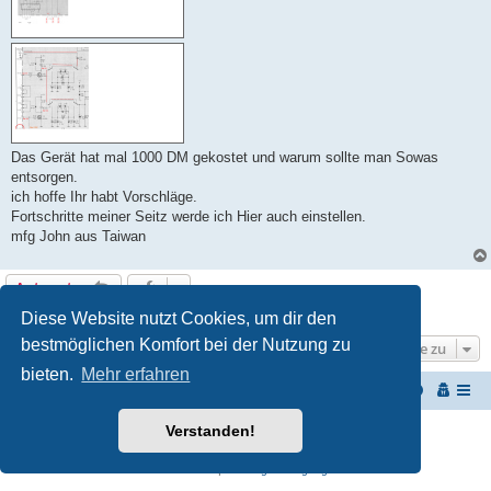
Das Gerät hat mal 1000 DM gekostet und warum sollte man Sowas
entsorgen.
ich hoffe Ihr habt Vorschläge.
Fortschritte meiner Seitz werde ich Hier auch einstellen.
mfg John aus Taiwan
Antworten
1 Beitrag • Seite
1
von
1
Diese Website nutzt Cookies, um dir den
bestmöglichen Komfort bei der Nutzung zu
Gehe zu
bieten.
Mehr erfahren
Start
Portal
Foren-Übersicht
Verstanden!
Powered by
phpBB
® Forum Software © phpBB Limited
Deutsche Übersetzung durch
phpBB.de
Datenschutz
|
Nutzungsbedingungen