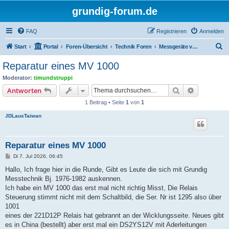
grundig-forum.de
FAQ
Registrieren
Anmelden
S
Start
Portal
Foren-Übersicht
Technik Foren
Messgeräte von Grundig
u
Reparatur eines MV 1000
c
Moderator:
timundstruppi
h
Suche
Erweiterte
Antworten
e
1 Beitrag • Seite
1
von
1
JDLausTaiwan
Reparatur eines MV 1000
B
Di 7. Jul 2026, 06:45
e
i
Hallo, Ich frage hier in die Runde, Gibt es Leute die sich mit Grundig
t
Messtechnik Bj. 1976-1982 auskennen.
r
a
Ich habe ein MV 1000 das erst mal nicht richtig Misst, Die Relais
g
Steuerung stimmt nicht mit dem Schaltbild, die Ser. Nr ist 1295 also über
1001
eines der 221D12P Relais hat gebrannt an der Wicklungsseite. Neues gibt
es in China (bestellt) aber erst mal ein DS2YS12V mit Aderleitungen