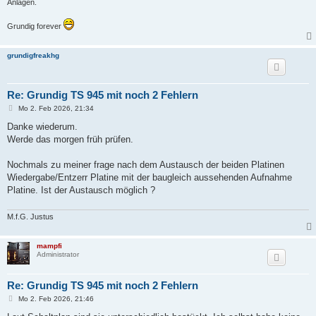
Anlagen.
Grundig forever
grundigfreakhg
Re: Grundig TS 945 mit noch 2 Fehlern
B
Mo 2. Feb 2026, 21:34
e
i
Danke wiederum.
t
Werde das morgen früh prüfen.
r
a
g
Nochmals zu meiner frage nach dem Austausch der beiden Platinen
Wiedergabe/Entzerr Platine mit der baugleich aussehenden Aufnahme
Platine. Ist der Austausch möglich ?
M.f.G. Justus
mampfi
Administrator
Re: Grundig TS 945 mit noch 2 Fehlern
B
Mo 2. Feb 2026, 21:46
e
i