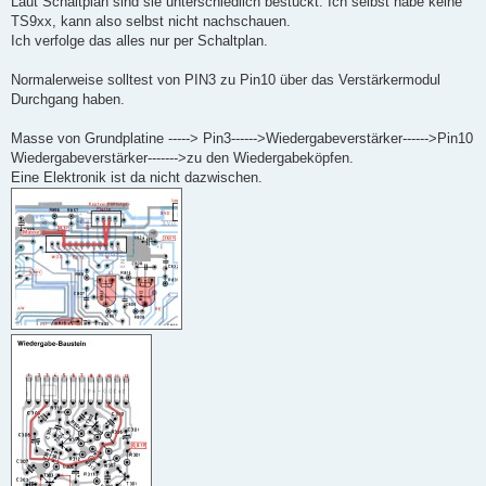
Laut Schaltplan sind sie unterschiedlich bestückt. Ich selbst habe keine
t
TS9xx, kann also selbst nicht nachschauen.
r
a
Ich verfolge das alles nur per Schaltplan.
g
Normalerweise solltest von PIN3 zu Pin10 über das Verstärkermodul
Durchgang haben.
Masse von Grundplatine -----> Pin3------>Wiedergabeverstärker------>Pin10
Wiedergabeverstärker------->zu den Wiedergabeköpfen.
Eine Elektronik ist da nicht dazwischen.