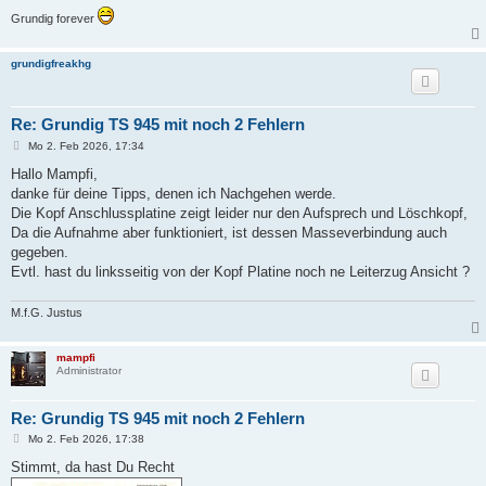
Grundig forever
grundigfreakhg
Re: Grundig TS 945 mit noch 2 Fehlern
B
Mo 2. Feb 2026, 17:34
e
i
Hallo Mampfi,
t
danke für deine Tipps, denen ich Nachgehen werde.
r
a
Die Kopf Anschlussplatine zeigt leider nur den Aufsprech und Löschkopf,
g
Da die Aufnahme aber funktioniert, ist dessen Masseverbindung auch
gegeben.
Evtl. hast du linksseitig von der Kopf Platine noch ne Leiterzug Ansicht ?
M.f.G. Justus
mampfi
Administrator
Re: Grundig TS 945 mit noch 2 Fehlern
B
Mo 2. Feb 2026, 17:38
e
i
Stimmt, da hast Du Recht
t