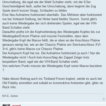
Umschaltung, die egal wie der Wahl Schalter steht, mit der 9,5er
Geschwindigkeit läuft, außer bei Umschaltung, dann beginnt die Zug
Spule durch kurzen Stopp, Schlaufen zu bilden.
Eine Neu Aufnahme funktioniert ebenfalls. Das Mithören aber funktioniert
nur bei Vorband Stellung, bei Hinter band bleibts Stumm. Somit gibt's
auch keine Wiedergabe der sich drehenden Spulen, egal wie der V/H-
Band Schalter steht.
Daraufhin prüfte ich die Kopfverbindung des Wiedergabe Kopfes bis zur
Wiedergabe/Entzerr Platine und musste Feststellen, dass dem
Wiedergabe Kopf die Masse fehlt, die er oben an der Anschluss Platine
genauso wenig hat, wie an der Chassis Platine am Steckanschluss XVI
3+4, gibt's keine Masse zur Chassis Platine.
Der Aufsprech Kopf hat sie. Die Aufnahme funktioniert ja auch ! Nur die
Wiedergabe nicht ! Auch kein Ausschlag der Zappel Zeiger trotz
bespieltem Band, egal wie der V/H-Band Schalter steht.
Von welchem Punkt müsste der Wiedergabe Kopf seine Masse beziehen
?
Habe diesen Beitrag auch ins Tonband Forum kopiert, werde es auch bei
Old Fidelity einstellen und sobald es konstruktive Antworten gibt, gibts ne
Rück Info.
M.f.G. Justus
mampfi