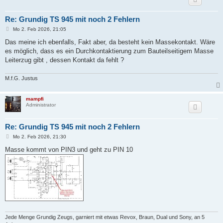
Re: Grundig TS 945 mit noch 2 Fehlern
B
Mo 2. Feb 2026, 21:05
e
i
Das meine ich ebenfalls, Fakt aber, da besteht kein Massekontakt. Wäre
t
es möglich, dass es ein Durchkontaktierung zum Bauteilseitigem Masse
r
a
Leiterzug gibt , dessen Kontakt da fehlt ?
g
M.f.G. Justus
mampfi
Administrator
Re: Grundig TS 945 mit noch 2 Fehlern
B
Mo 2. Feb 2026, 21:30
e
i
Masse kommt von PIN3 und geht zu PIN 10
t
r
a
g
Jede Menge Grundig Zeugs, garniert mit etwas Revox, Braun, Dual und Sony, an 5