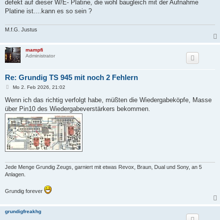
defekt auf dieser W/E- Platine, die wohl baugleich mit der Aufnahme
Platine ist....kann es so sein ?
M.f.G. Justus
mampfi
Administrator
Re: Grundig TS 945 mit noch 2 Fehlern
B
Mo 2. Feb 2026, 21:02
e
i
Wenn ich das richtig verfolgt habe, müßten die Wiedergabeköpfe, Masse
t
über Pin10 des Wiedergabeverstärkers bekommen.
r
a
g
Jede Menge Grundig Zeugs, garniert mit etwas Revox, Braun, Dual und Sony, an 5
Anlagen.
Grundig forever
grundigfreakhg