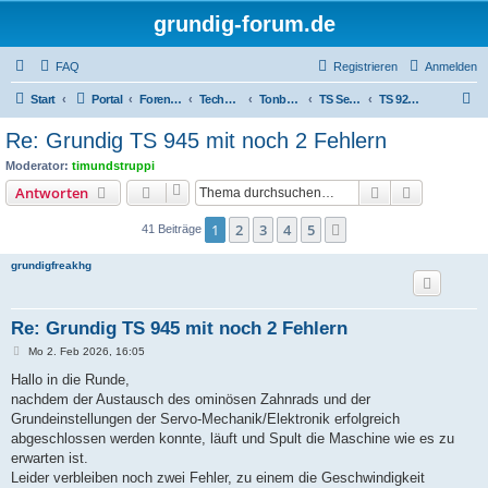
grundig-forum.de
FAQ
Registrieren
Anmelden
S
Start
Portal
Foren-Übersicht
Technik Foren
Tonbandgeräte
TS Serien
TS 925/945
u
Re: Grundig TS 945 mit noch 2 Fehlern
c
Moderator:
timundstruppi
h
Suche
Erweiterte
Antworten
e
1
2
3
4
5
Nächste
41 Beiträge
grundigfreakhg
Re: Grundig TS 945 mit noch 2 Fehlern
B
Mo 2. Feb 2026, 16:05
e
i
Hallo in die Runde,
t
nachdem der Austausch des ominösen Zahnrads und der
r
a
Grundeinstellungen der Servo-Mechanik/Elektronik erfolgreich
g
abgeschlossen werden konnte, läuft und Spult die Maschine wie es zu
erwarten ist.
Leider verbleiben noch zwei Fehler, zu einem die Geschwindigkeit