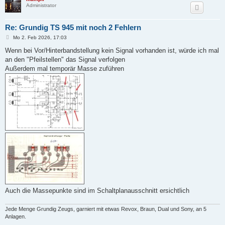
Administrator
Re: Grundig TS 945 mit noch 2 Fehlern
B
Mo 2. Feb 2026, 17:03
e
i
Wenn bei Vor/Hinterbandstellung kein Signal vorhanden ist, würde ich mal
t
an den "Pfeilstellen" das Signal verfolgen
r
a
Außerdem mal temporär Masse zuführen
g
Auch die Massepunkte sind im Schaltplanausschnitt ersichtlich
Jede Menge Grundig Zeugs, garniert mit etwas Revox, Braun, Dual und Sony, an 5
Anlagen.