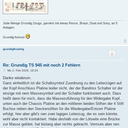
r
a
g
Jede Menge Grundig Zeugs, garniert mit etwas Revox, Braun, Dual und Sony, an 5
Anlagen.
Grundig forever
grundigfreakhg
Re: Grundig TS 945 mit noch 2 Fehlern
B
Mo 2. Feb 2026, 18:24
e
i
Danke wiederum.
t
Ganz einheitlich ist die Schaltsymbol Zuordnung zu den Leiterzügen auf
r
a
der Kopf Anschluss Platine leider nicht, der der Bandriss Schalter ist der
g
einzige mit nem Massesymbol und der Schalter funktioniert auch. Dass
heißt dann für mich, dass die Massezuführung für den Widergabe Kopf,
unten auch der Chassis Platine an den mittleren beiden Stiften der 4 Stift
Buchse neben den Steckerstiften für die Wiedergabe/Entzerr Platine
erfolgt, hier aber gibt's nen zwei lagigen Leiterzug, der es sein könnte,
wohl aber nicht kontaktiert. Habe deshalb von der Lötseite eine Brücke
zur Masse gelötet, hat bislang aber nichts gebracht, Vermute aber nen