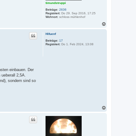
timundstruppi
Beiträge:
2636
Registriert:
Do 29. Sep 2016, 17:25
Wohnort:
schloss mühlenhof
N
a
c
Hifuenf
h
o
Beiträge:
17
Registriert:
Do 1. Feb 2024, 13:08
b
e
n
hsten einbauen. Der
 ueberall 2,5A.
nd), sondern sind so
N
a
c
h
o
b
e