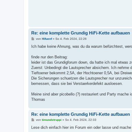
Re: eine komplette Grundig HiFi-Kette aufbauen
B
von
Hifuenf
»
So 4. Feb 2024, 22:26
e
i
Ich habe keine Ahnung, was du da warum befürchtest, werd
t
r
a
finde nur den Beitrag:
g
leider ist das Grundigforum down, da hatte ich mal etwas 
Zuerst: Unbedingt die Lautsprecher absichern. Ich nehme 
Tieftoener bekommt 2,5A, der Hochtoener 0,5A, bei Dreiweg
Die Sicherungen schuetzen die Lautsprecher nur unzureiche
bemessen, dass sie bei Verstaerkerdefekt ausloesen.
Meine sind aber picobello (?) restauriert und Party mache i
Thomas
Re: eine komplette Grundig HiFi-Kette aufbauen
B
von
timundstruppi
»
So 4. Feb 2024, 22:33
e
i
Lese dich einfach hier im Forum ein oder lasse und mache
t