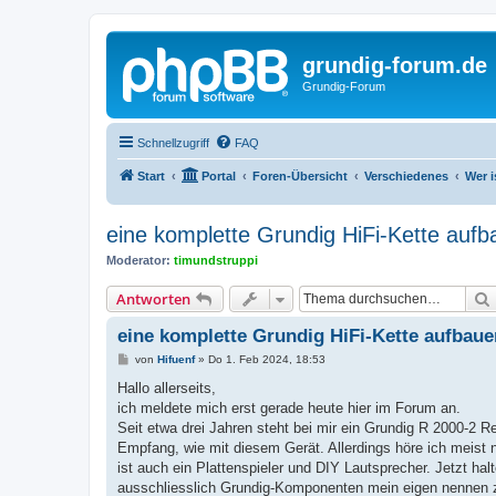
grundig-forum.de
Grundig-Forum
Schnellzugriff
FAQ
Start
Portal
Foren-Übersicht
Verschiedenes
Wer 
eine komplette Grundig HiFi-Kette auf
Moderator:
timundstruppi
Antworten
eine komplette Grundig HiFi-Kette aufbaue
B
von
Hifuenf
»
Do 1. Feb 2024, 18:53
e
i
Hallo allerseits,
t
ich meldete mich erst gerade heute hier im Forum an.
r
a
Seit etwa drei Jahren steht bei mir ein Grundig R 2000-2 R
g
Empfang, wie mit diesem Gerät. Allerdings höre ich meis
ist auch ein Plattenspieler und DIY Lautsprecher. Jetzt hal
ausschliesslich Grundig-Komponenten mein eigen nennen zu 