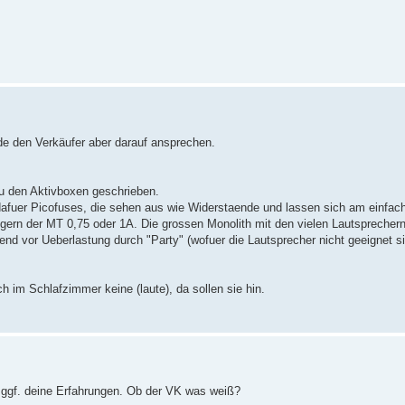
e den Verkäufer aber darauf ansprechen.
zu den Aktivboxen geschrieben.
dafuer Picofuses, die sehen aus wie Widerstaende und lassen sich am einfac
ern der MT 0,75 oder 1A. Die grossen Monolith mit den vielen Lautsprechern
nd vor Ueberlastung durch "Party" (wofuer die Lautsprecher nicht geeignet si
ch im Schlafzimmer keine (laute), da sollen sie hin.
 ggf. deine Erfahrungen. Ob der VK was weiß?