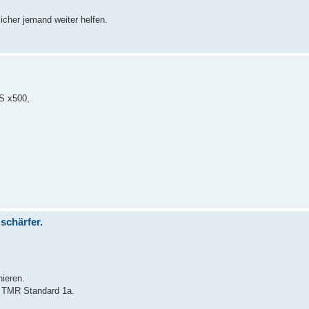
sicher jemand weiter helfen.
S x500,
schärfer.
ieren.
r TMR Standard 1a.