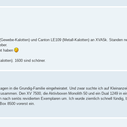
 (Gewebe-Kalotten) und Canton LE109 (Metall-Kalotten) an XVA5k. Standen 
eber.
cht haben
lotten). 1600 sind schöner.
agen in die Grundig-Familie eingeheiratet. Und zwar suchte ich auf Kleinanze
zusammen. Den XV 7500, die Aktivboxen Monolith 50 und ein Dual 1249 in ein
ch nach seriös revidierten Exemplaren um. Ich wurde ziemlich schnell fündig, 
Box 8500 vorerst ein.