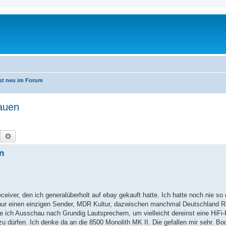
ist neu im Forum
bauen
Suche
Erweiterte Suche
n
eceiver, den ich generalüberholt auf ebay gekauft hatte. Ich hatte noch nie s
t nur einen einzigen Sender, MDR Kultur, dazwischen manchmal Deutschland 
te ich Ausschau nach Grundig Lautsprechern, um vielleicht dereinst eine HiFi-
dürfen. Ich denke da an die 8500 Monolith MK II. Die gefallen mir sehr. Bo