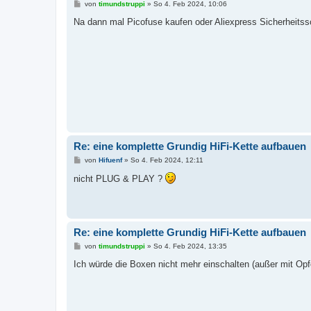
B
von
timundstruppi
»
So 4. Feb 2024, 10:06
e
i
Na dann mal Picofuse kaufen oder Aliexpress Sicherheitssc
t
r
a
g
Re: eine komplette Grundig HiFi-Kette aufbauen
B
von
Hifuenf
»
So 4. Feb 2024, 12:11
e
i
nicht PLUG & PLAY ?
t
r
a
g
Re: eine komplette Grundig HiFi-Kette aufbauen
B
von
timundstruppi
»
So 4. Feb 2024, 13:35
e
i
Ich würde die Boxen nicht mehr einschalten (außer mit Opfer
t
r
a
g