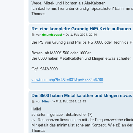
Wege, Mittel- und Hochton als Alu-Kalotten.
Ich dachte mir, hier unter Grundig" Spezialisten" kann mir 
Thomas
Re: eine komplette Grundig HiFi-Kette aufbauen
B
von
timundstruppi
»
Do 1. Feb 2024, 22:40
e
i
Die PS von Grundig sind Philips PS X000 oder Technics P
t
r
a
Boxen, ab M800/1500 oder 1600er.
g
Die 8500 haben Metallkalotten und klingen etwas schärfer.
Ggf. SM2/3000.
viewtopic.php?f=4&t=831&p=6788#p6788
Die 8500 haben Metallkalotten und klingen etwas 
B
von
Hifuenf
»
Fr 2. Feb 2024, 13:45
e
i
Hallo!
t
schärfer = genauer, detailreicher (?)
r
a
ev. Resonanzen liessen sich mit der Frequenzweiche elimin
g
Mir gefällt das minimalistische am Konzept. Wie zB an de
Thomas