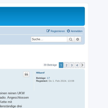
Registrieren
Anmelden
Suche
Erweiterte Suche
1
2
3
4
Nächste
39 Beiträge
Hifuenf
Beiträge:
17
Registriert:
Do 1. Feb 2024, 13:08
o einen reinen UKW
Radio. Angeschlossen
Kette mit
denständige drei