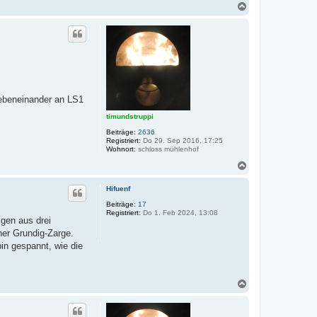
N
a
c
h
o
b
e
n
nebeneinander an LS1
timundstruppi
Beiträge:
2636
Registriert:
Do 29. Sep 2016, 17:25
Wohnort:
schloss mühlenhof
N
a
c
Hifuenf
h
o
Beiträge:
17
Registriert:
Do 1. Feb 2024, 13:08
b
igen aus drei
e
er Grundig-Zarge.
n
bin gespannt, wie die
N
a
c
h