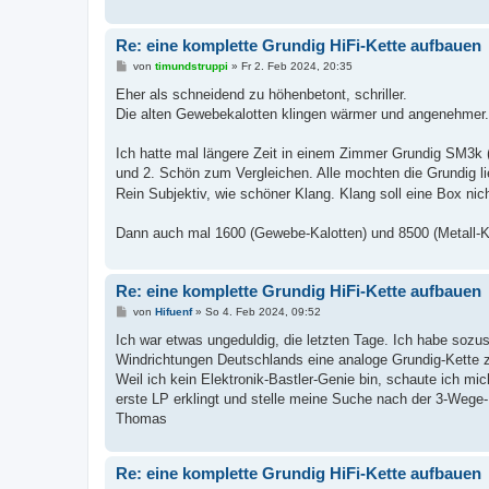
Re: eine komplette Grundig HiFi-Kette aufbauen
B
von
timundstruppi
»
Fr 2. Feb 2024, 20:35
e
i
Eher als schneidend zu höhenbetont, schriller.
t
Die alten Gewebekalotten klingen wärmer und angenehmer.
r
a
g
Ich hatte mal längere Zeit in einem Zimmer Grundig SM3k
und 2. Schön zum Vergleichen. Alle mochten die Grundig li
Rein Subjektiv, wie schöner Klang. Klang soll eine Box ni
Dann auch mal 1600 (Gewebe-Kalotten) und 8500 (Metall-Ka
Re: eine komplette Grundig HiFi-Kette aufbauen
B
von
Hifuenf
»
So 4. Feb 2024, 09:52
e
i
Ich war etwas ungeduldig, die letzten Tage. Ich habe sozus
t
Windrichtungen Deutschlands eine analoge Grundig-Kette 
r
a
Weil ich kein Elektronik-Bastler-Genie bin, schaute ich mi
g
erste LP erklingt und stelle meine Suche nach der 3-Wege-
Thomas
Re: eine komplette Grundig HiFi-Kette aufbauen