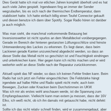
Dies Gerät hatte ich mal vor etlichen Jahren komplett überholt und es hat
auch viele Jahre gespielt. Irgendwann fing an immer der Sender
wegzulaufen, bis es sich nach der thermischen Endtemperatur, dann
stabilisiert hatte. Ich hatte einfach billig einen Teufel Connector gekauft
und diesen benutze ich dann über Spotify. Sogar Radio hören ist darüber
ja auch möglich.
Was man sieht, die manchmal vorkommende Betauung bei
Inversionswetter ist nicht spurlos an dem Metalldeckel vorübergegangen.
Gerade im Bereich der hinteren gestanzten Lüftungsschlitze sind feinste
Unterwanderung des Lackes zu erkennen. Es liegt daran, dass beim
Lackieren gerade Kanten unzureichend abgedeckt werden, so dass an
dieser Stelle das Metall nicht so geschützt ist und Feuchtigkeit eindringen
und unterkriechen kann. Hier gegen kann ich nichts machen und er wird
weiterhin wohl an diese Stelle nach der Reparatur zurückkommen.
Aktuell spielt das NF wieder, so dass ich keinen Fehler finden kann. Beim
Radio hat sich jetzt ein Fehler eingeschlichen: Die Feldstärke hängt
irgendwie auf halbe Höhe und Radio spielt nicht mehr, auch kein
Bewegen, Zucken oder Knacken beim Durchstimmen im UKW.
Was ich mir als erstes wohl anschauen werde, ist die Spannung zum
Empfangsbaustein. Vielleicht kann man extern ja messen, dass der 16V
Elko, ich weiß nicht, ob ich ihn damals mit getauscht habe, nicht defekt
ist.
Sollte ich das nicht relativ schnell finden, wird er zusammengebaut, aber