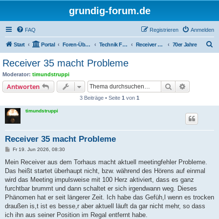
grundig-forum.de
FAQ
Registrieren
Anmelden
S
Start
Portal
Foren-Übersicht
Technik Foren
Receiver Kompaktanlagen
70er Jahre
u
Receiver 35 macht Probleme
c
Moderator:
timundstruppi
h
Suche
Erweiterte
Antworten
e
3 Beiträge • Seite
1
von
1
timundstruppi
Receiver 35 macht Probleme
B
Fr 19. Jun 2026, 08:30
e
i
Mein Receiver aus dem Torhaus macht aktuell meetingfehler Probleme.
t
Das heißt startet überhaupt nicht, bzw. während des Hörens auf einmal
r
a
wird das Meeting impulsweise mit 100 Herz aktiviert, dass es ganz
g
furchtbar brummt und dann schaltet er sich irgendwann weg. Dieses
Phänomen hat er seit längerer Zeit. Ich habe das Gefüh,l wenn es trocken
draußen is,t ist es besse,r aber aktuell läuft da gar nicht mehr, so dass
ich ihn aus seiner Position im Regal entfernt habe.