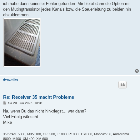
ich habe dann keinerlei Fehler gefunden. Mir bleibt dann die Option mit
den Mutingtransistor jedes Kanals bzw. die Steuerleitung zu beiden hin
abzuklemmen.
dynamike
Re: Receiver 35 macht Probleme
B
Sa 20. Jun 2026, 18:31
e
i
Na, wenn Du das nicht hinkriegst... wer dann?
t
Viel Erfolg wünscht
r
a
Mike
g
XV/V/A/T 5000, MXV 100, CF5500, T1000, R1000, TS1000, Monolith 50, Audiorama
8000, M400, XM 400, XM 600