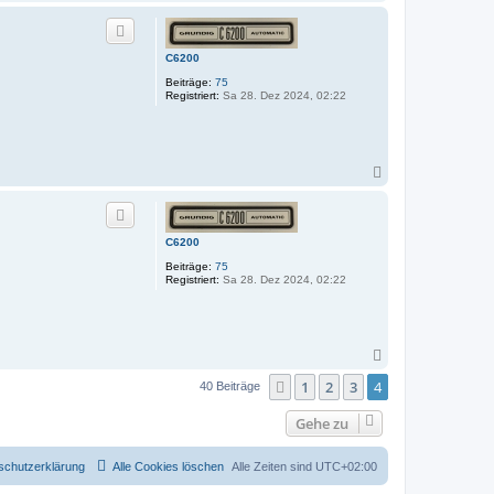
a
c
h
o
C6200
b
e
Beiträge:
75
n
Registriert:
Sa 28. Dez 2024, 02:22
N
a
c
h
o
C6200
b
e
Beiträge:
75
n
Registriert:
Sa 28. Dez 2024, 02:22
N
a
1
2
3
4
Vorherige
c
40 Beiträge
h
o
Gehe zu
b
e
n
schutzerklärung
Alle Cookies löschen
Alle Zeiten sind
UTC+02:00