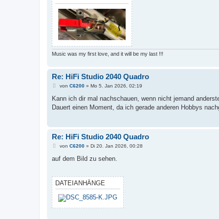
Music was my first love, and it will be my last !!!
Re: HiFi Studio 2040 Quadro
B
von
C6200
»
Mo 5. Jan 2026, 02:19
e
i
Kann ich dir mal nachschauen, wenn nicht jemand anderster
t
Dauert einen Moment, da ich gerade anderen Hobbys nach
r
a
g
Re: HiFi Studio 2040 Quadro
B
von
C6200
»
Di 20. Jan 2026, 00:28
e
i
auf dem Bild zu sehen.
t
r
a
g
DATEIANHÄNGE