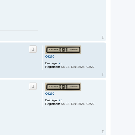
N
a
c
h
o
C6200
b
e
Beiträge:
75
n
Registriert:
Sa 28. Dez 2024, 02:22
N
a
c
h
o
C6200
b
e
Beiträge:
75
n
Registriert:
Sa 28. Dez 2024, 02:22
N