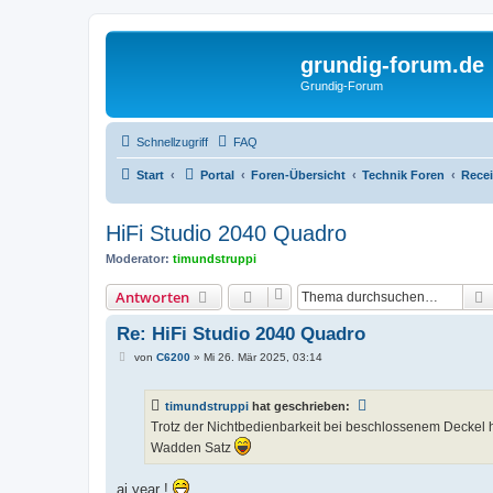
grundig-forum.de
Grundig-Forum
Schnellzugriff
FAQ
Start
Portal
Foren-Übersicht
Technik Foren
Rece
HiFi Studio 2040 Quadro
Moderator:
timundstruppi
Antworten
Re: HiFi Studio 2040 Quadro
B
von
C6200
»
Mi 26. Mär 2025, 03:14
e
i
t
timundstruppi
hat geschrieben:
r
a
Trotz der Nichtbedienbarkeit bei beschlossenem Deckel 
g
Wadden Satz
aj year !