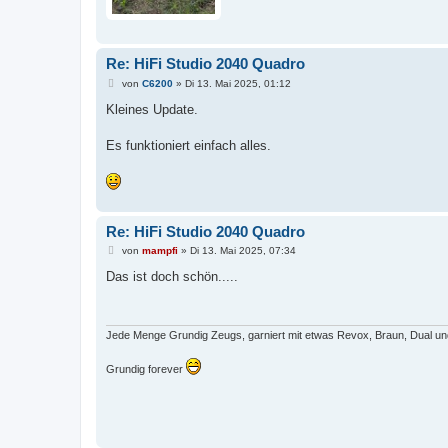
Re: HiFi Studio 2040 Quadro
B
von
C6200
»
Di 13. Mai 2025, 01:12
e
i
Kleines Update.
t
r
a
Es funktioniert einfach alles.
g
Re: HiFi Studio 2040 Quadro
B
von
mampfi
»
Di 13. Mai 2025, 07:34
e
i
Das ist doch schön.....
t
r
a
g
Jede Menge Grundig Zeugs, garniert mit etwas Revox, Braun, Dual un
Grundig forever