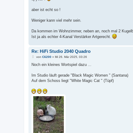
aber ist echt so !
Weniger kann viel mehr sein.
Da kommen im Wohnzimmer, neben an, noch mal 2 Kugelb
Ist ja als echter 4-Kanal Verstärker Artgerecht.
Re: HiFi Studio 2040 Quadro
B
von
C6200
»
Mi 26. Mär 2025, 03:26
e
i
Noch ein kleines Wortspiel dazu ...
t
r
a
Im Studio läuft gerade "Black Magic Women " (Santana)
g
Auf dem Schoss liegt "White Magic Cat " (Tüpf)