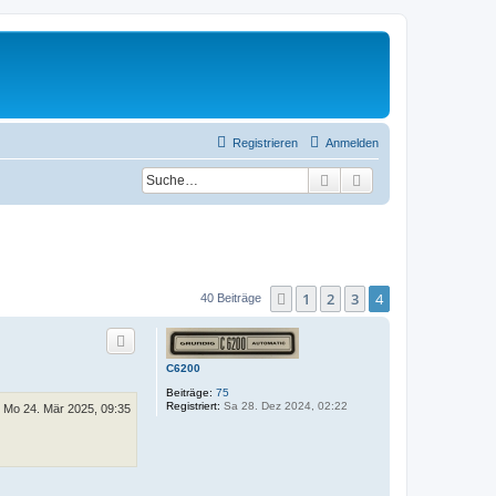
Registrieren
Anmelden
Suche
Erweiterte Suche
1
2
3
4
Vorherige
40 Beiträge
C6200
Beiträge:
75
Registriert:
Sa 28. Dez 2024, 02:22
Mo 24. Mär 2025, 09:35