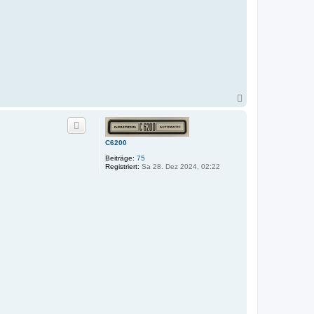
N
a
c
h
o
C6200
b
e
Beiträge:
75
n
Registriert:
Sa 28. Dez 2024, 02:22