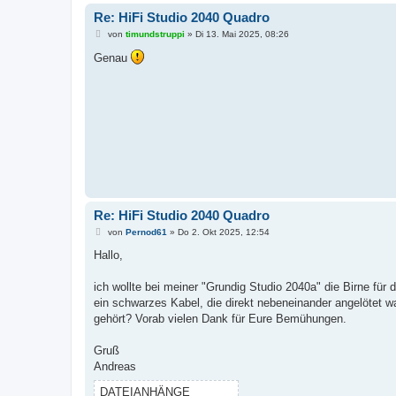
Re: HiFi Studio 2040 Quadro
B
von
timundstruppi
»
Di 13. Mai 2025, 08:26
e
i
Genau
t
r
a
g
Re: HiFi Studio 2040 Quadro
B
von
Pernod61
»
Do 2. Okt 2025, 12:54
e
i
Hallo,
t
r
a
ich wollte bei meiner "Grundig Studio 2040a" die Birne für
g
ein schwarzes Kabel, die direkt nebeneinander angelötet 
gehört? Vorab vielen Dank für Eure Bemühungen.
Gruß
Andreas
DATEIANHÄNGE