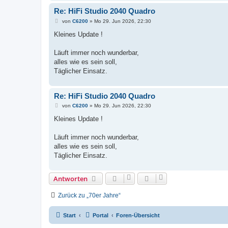
Re: HiFi Studio 2040 Quadro
B
von
C6200
»
Mo 29. Jun 2026, 22:30
e
i
Kleines Update !
t
r
a
Läuft immer noch wunderbar,
g
alles wie es sein soll,
Täglicher Einsatz.
Re: HiFi Studio 2040 Quadro
B
von
C6200
»
Mo 29. Jun 2026, 22:30
e
i
Kleines Update !
t
r
a
Läuft immer noch wunderbar,
g
alles wie es sein soll,
Täglicher Einsatz.
Antworten
Zurück zu „70er Jahre“
Start
Portal
Foren-Übersicht