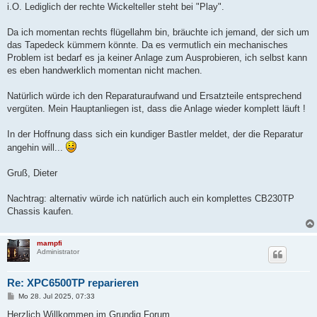
i.O. Lediglich der rechte Wickelteller steht bei "Play".
Da ich momentan rechts flügellahm bin, bräuchte ich jemand, der sich um
das Tapedeck kümmern könnte. Da es vermutlich ein mechanisches
Problem ist bedarf es ja keiner Anlage zum Ausprobieren, ich selbst kann
es eben handwerklich momentan nicht machen.
Natürlich würde ich den Reparaturaufwand und Ersatzteile entsprechend
vergüten. Mein Hauptanliegen ist, dass die Anlage wieder komplett läuft !
In der Hoffnung dass sich ein kundiger Bastler meldet, der die Reparatur
angehin will...
Gruß, Dieter
Nachtrag: alternativ würde ich natürlich auch ein komplettes CB230TP
Chassis kaufen.
mampfi
Administrator
Re: XPC6500TP reparieren
B
Mo 28. Jul 2025, 07:33
e
i
Herzlich Willkommen im Grundig Forum.