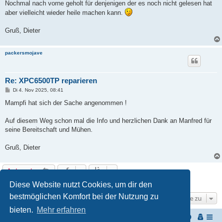
i
Nochmal nach vorne geholt für denjenigen der es noch nicht gelesen hat
t
aber vielleicht wieder heile machen kann.
r
a
g
Gruß, Dieter
packersmojave
Re: XPC6500TP reparieren
B
Di 4. Nov 2025, 08:41
e
i
Mampfi hat sich der Sache angenommen !
t
r
a
Auf diesem Weg schon mal die Info und herzlichen Dank an Manfred für
g
seine Bereitschaft und Mühen.
Gruß, Dieter
Antworten
6 Beiträge • Seite
1
von
1
Diese Website nutzt Cookies, um dir den
bestmöglichen Komfort bei der Nutzung zu
Gehe zu
bieten.
Mehr erfahren
Start
Portal
Foren-Übersicht