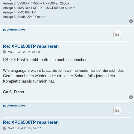
Anlage 2: V7500 + T7500 + CF7500 an 2500a
Anlage 3: MXV100 + MT100 + MCF600 an Aktiv 40
Anlage 4: RPC 600 TP
Anlage 5: Studio 2240 Quadro
packersmojave
Re: XPC6500TP reparieren
B
Mo 28. Jul 2025, 21:00
e
i
CB230TP ist korrekt, hatte ich auch geschrieben.
t
r
a
Wie eingangs erwähnt bräuchte ich zwei helfende Hände, die sich des
g
Geräts annehmen würden oder ein lauter Schrei, falls jemand ein
Komplettchassis für mich hat.
Gruß, Dieter
packersmojave
Re: XPC6500TP reparieren
B
Mo 13. Okt 2025, 02:57
e