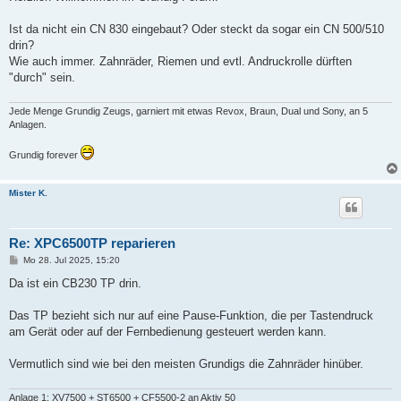
t
r
a
Ist da nicht ein CN 830 eingebaut? Oder steckt da sogar ein CN 500/510
g
drin?
Wie auch immer. Zahnräder, Riemen und evtl. Andruckrolle dürften
"durch" sein.
Jede Menge Grundig Zeugs, garniert mit etwas Revox, Braun, Dual und Sony, an 5
Anlagen.
Grundig forever
Mister K.
Re: XPC6500TP reparieren
B
Mo 28. Jul 2025, 15:20
e
i
Da ist ein CB230 TP drin.
t
r
a
Das TP bezieht sich nur auf eine Pause-Funktion, die per Tastendruck
g
am Gerät oder auf der Fernbedienung gesteuert werden kann.
Vermutlich sind wie bei den meisten Grundigs die Zahnräder hinüber.
Anlage 1: XV7500 + ST6500 + CF5500-2 an Aktiv 50