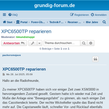
grundig-forum.de
FAQ
Registrieren
Anmelden
S
Start
Portal
Foren-Übersicht
Technik Foren
Receiver Kompaktanlagen
80er Jahre
u
XPC6500TP reparieren
c
Moderator:
timundstruppi
h
Suche
Erweiterte
Antworten
e
6 Beiträge • Seite
1
von
1
packersmojave
XPC6500TP reparieren
B
Mo 28. Jul 2025, 05:09
e
i
Hallo an die Radiofreunde,
t
r
a
Zu meiner XPC6500TP haben sich vor einiger Zeit zwei XSM3000 in
g
hervorragendem Zustand gesellt. Gestern hatte ich wieder mal Zeit und
Muße der Anlage eine "Bewegungsfahrt" zu gönnen, als nach einiger Zeit
das Cassttendeck leierte. Der rechte Wickelteller spulte das Band nicht
mehr auf. Die Capstanwelle läuft, schneller Vor- und Rücklauf ebenfalls