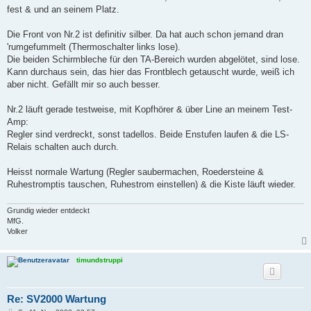
fest & und an seinem Platz.
Die Front von Nr.2 ist definitiv silber. Da hat auch schon jemand dran
'rumgefummelt (Thermoschalter links lose).
Die beiden Schirmbleche für den TA-Bereich wurden abgelötet, sind lose.
Kann durchaus sein, das hier das Frontblech getauscht wurde, weiß ich
aber nicht. Gefällt mir so auch besser.
Nr.2 läuft gerade testweise, mit Kopfhörer & über Line an meinem Test-
Amp:
Regler sind verdreckt, sonst tadellos. Beide Enstufen laufen & die LS-
Relais schalten auch durch.
Heisst normale Wartung (Regler saubermachen, Roedersteine &
Ruhestromptis tauschen, Ruhestrom einstellen) & die Kiste läuft wieder.
Grundig wieder entdeckt
MfG.
Volker
timundstruppi
Re: SV2000 Wartung