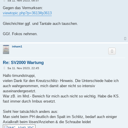
B
Sa 11. Nov 2023, 08:57
e
i
Gegen das Vermurksen:
t
viewtopic.php?p=3613#p3613
r
a
g
Gleichrichter ggf. und Tantale auch tauschen.
GGf. Fokos nehmen.
inham1
Re: SV2000 Wartung
B
Sa 11. Nov 2023, 22:45
e
i
Hallo timundstruppi,
t
vielen Dank für den Kreutzschlitz- Hinweis. Die Unterschiede habe ich
r
a
auch wahrgenommen, mich damit aber nicht so intensiv
g
auseinandergesetzt.
War zB. im Mrd.- Bereich für mich auch nicht so wichtig. Habe die KS.
fast immer durch Imbus ersetzt.
Sieht hier tatsächlich anders aus:
Man sieht beim PH deutlich den Spalt im Schlitz, bedarf auch einiger
Axialkraft beim lösen/Anziehen & die Schraube leidet