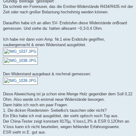
Grundig- Beiträge "gestolpert".
Da schrieb ein Forenuser, das die Emitter-Widerstände R434/R435 mit der
Zeit oder nach großer Belastung hochohmig werden können.
Daraufhin habe ich an allen SV- Endstufen diese Widerstände onBoard
gemessen. Und siehe da: hatten allesamt ~0,3-0,4 Ohm.
Ich habe mir dann vom Amp. Nr.1 eine Endstufe gegriffen,
saubergemacht & einen Widerstand ausgelötet.
Den Widerstand ausgebaut & nochmal gemessen:
Diese Abweichung ist ja schon eine Menge Holz gegenüber dem Soll 0,22
Ohm. Also werde ich erstmal neue Widerstände besorgen.
Dann hätte ich noch ein paar Fragen:
1. Die dicken Roederstein- Siebelko's tauschen oder nicht?
Ein Elko habe ich mal ausgelötet, der sieht optisch noch Top aus.
Der China-Tester zeigt konstant 8175µ, V.loss1,3% & ESR 0,12Ohm an.
V.loss kann ich nicht beurteilen, wegen fehlender Erfahrungswerte.
ESR sieht m.E. gut aus.