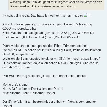
Was zeigt denn Dein Meßgerät mit kurzgeschlosenen Meßstrippen an?
Diesen Wert mußt Du vom Anzeigewert abziehen. ...
Ihr habt völlig recht, Das hätte ich vorher machen müssen
Also: Kontakte gereinigt, Strippen kurzgeschlossen => Messung
0,08Ohm, reproduzierbar.
Beide Widerstände ausgebaut gemessen: 0,32 (1) & 0,34 Ohm (2)
Beide minus 0,08 Ohm = 0,24 (1) & 0,26 Ohm (2) => iO.
Dann werde ich mal nach passenden Piher- Trimmern suchen.
Die dicken ROE's sehen bei mir hier auch gut aus, keine Auffälligkeiten
(Ausfluß, aufgebläht etc.).
Lediglich die Spannungsfestigkeit ist mit 35V nicht doch etwas knapp?
Lt. Schaltplan können da ja auch schon bis 31V anliegen. Und das bei
damals 220V Primär.
Den ESR- Beitrag habe ich gelesen, ist sehr hilfreich, danke.
Meine 3 SV's sind:
Nr.1 & Nr.2: silberne Front & brauner Deckel
Nr.3: silberne Front & silberner Deckel
Der SV gefällt mir am besten mit der silbernen Front & dem braunen
Deckel.