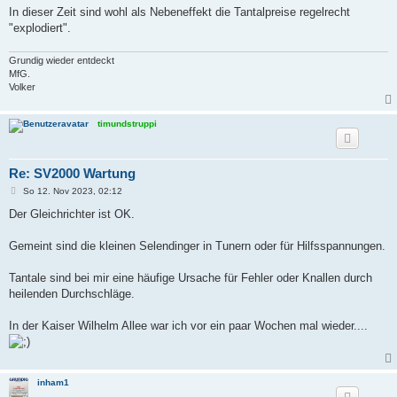
In dieser Zeit sind wohl als Nebeneffekt die Tantalpreise regelrecht
"explodiert".
Grundig wieder entdeckt
MfG.
Volker
timundstruppi
Re: SV2000 Wartung
B
So 12. Nov 2023, 02:12
e
i
Der Gleichrichter ist OK.
t
r
a
Gemeint sind die kleinen Selendinger in Tunern oder für Hilfsspannungen.
g
Tantale sind bei mir eine häufige Ursache für Fehler oder Knallen durch
heilenden Durchschläge.
In der Kaiser Wilhelm Allee war ich vor ein paar Wochen mal wieder....
inham1