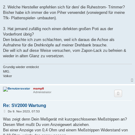
2. Welche Hersteller enpfehlen sich für den/ die Ruhestrom- Trimmer?
Bisher habe ich immer die von Piher verwendet (vorwiegend für meine
Tfk- Plattenspieler- umbauten).
3. Hat jemand zufällig noch einen defekten großen Poti aus der
Vorderfront übrig?
Den bräuchte ich zum schlachten, weil ich daraus die Achse als
Aufnahme für die Drehknöpfe auf meiner Drehbank brauche.
Die will ich auf diese Weise versuchen, vom Zapon-Lack zu befreien &
wieder in alten Glanz zu versetzen.
Grundig wieder entdeckt
MfG.
Volker
mampfi
Administrator
Re: SV2000 Wartung
B
Do 9. Nov 2023, 07:53
e
i
Was zeigt denn Dein Meßgerät mit kurzgeschlosenen Meßstrippen an?
t
Diesen Wert mußt Du vom Anzeigewert abziehen.
r
a
Bei einer Anzeige von 0,4 Ohm und einem Meßstrippen Widerstand von
g