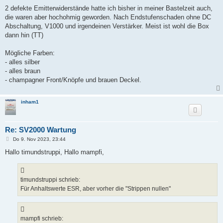
2 defekte Emitterwiderstände hatte ich bisher in meiner Bastelzeit auch,
die waren aber hochohmig geworden. Nach Endstufenschaden ohne DC
Abschaltung, V1000 und irgendeinen Verstärker. Meist ist wohl die Box
dann hin (TT)
Mögliche Farben:
- alles silber
- alles braun
- champagner Front/Knöpfe und brauen Deckel.
inham1
Re: SV2000 Wartung
B
Do 9. Nov 2023, 23:44
e
i
Hallo timundstruppi, Hallo mampfi,
t
r
a
g
timundstruppi schrieb:
Für Anhaltswerte ESR, aber vorher die "Strippen nullen"
mampfi schrieb: