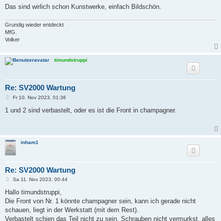
Das sind wirlich schon Kunstwerke, einfach Bildschön.
Grundig wieder entdeckt
MfG.
Volker
timundstruppi
Re: SV2000 Wartung
B
Fr 10. Nov 2023, 01:36
e
i
1 und 2 sind verbastelt, oder es ist die Front in champagner.
t
r
a
g
inham1
Re: SV2000 Wartung
B
Sa 11. Nov 2023, 00:44
e
i
Hallo timundstruppi,
t
Die Front von Nr. 1 könnte champagner sein, kann ich gerade nicht
r
a
schauen, liegt in der Werkstatt (mit dem Rest).
g
Verbastelt schien das Teil nicht zu sein, Schrauben nicht vermurkst, alles