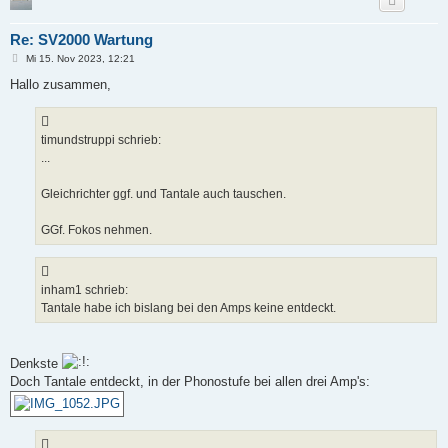
Re: SV2000 Wartung
B
Mi 15. Nov 2023, 12:21
e
i
Hallo zusammen,
t
r
a
g
timundstruppi schrieb:
...
Gleichrichter ggf. und Tantale auch tauschen.
GGf. Fokos nehmen.
inham1 schrieb:
Tantale habe ich bislang bei den Amps keine entdeckt.
Denkste
Doch Tantale entdeckt, in der Phonostufe bei allen drei Amp's: