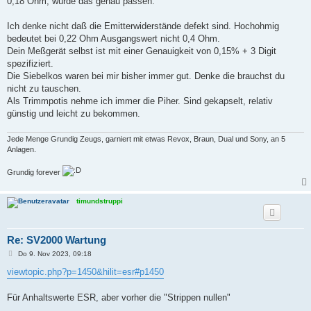
0,18 Ohm, würde das genau passen.
Ich denke nicht daß die Emitterwiderstände defekt sind. Hochohmig
bedeutet bei 0,22 Ohm Ausgangswert nicht 0,4 Ohm.
Dein Meßgerät selbst ist mit einer Genauigkeit von 0,15% + 3 Digit
spezifiziert.
Die Siebelkos waren bei mir bisher immer gut. Denke die brauchst du
nicht zu tauschen.
Als Trimmpotis nehme ich immer die Piher. Sind gekapselt, relativ
günstig und leicht zu bekommen.
Jede Menge Grundig Zeugs, garniert mit etwas Revox, Braun, Dual und Sony, an 5
Anlagen.
Grundig forever
timundstruppi
Re: SV2000 Wartung
B
Do 9. Nov 2023, 09:18
e
i
viewtopic.php?p=1450&hilit=esr#p1450
t
r
a
Für Anhaltswerte ESR, aber vorher die "Strippen nullen"
g