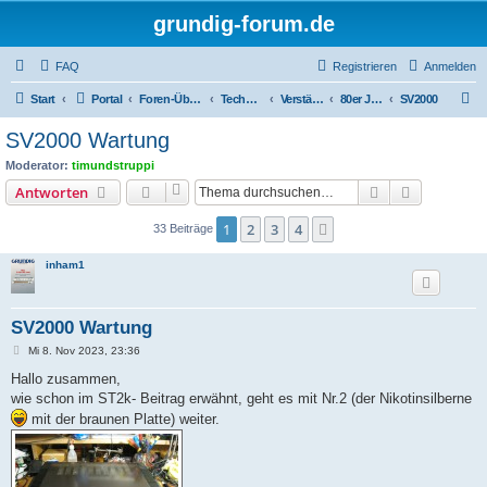
grundig-forum.de
FAQ
Registrieren
Anmelden
S
Start
Portal
Foren-Übersicht
Technik Foren
Verstärker und Endstufen
80er Jahre (1980 - 1989)
SV2000
u
SV2000 Wartung
c
Moderator:
timundstruppi
h
Suche
Erweiterte
Antworten
e
1
2
3
4
Nächste
33 Beiträge
inham1
SV2000 Wartung
B
Mi 8. Nov 2023, 23:36
e
i
Hallo zusammen,
t
wie schon im ST2k- Beitrag erwähnt, geht es mit Nr.2 (der Nikotinsilberne
r
a
mit der braunen Platte) weiter.
g