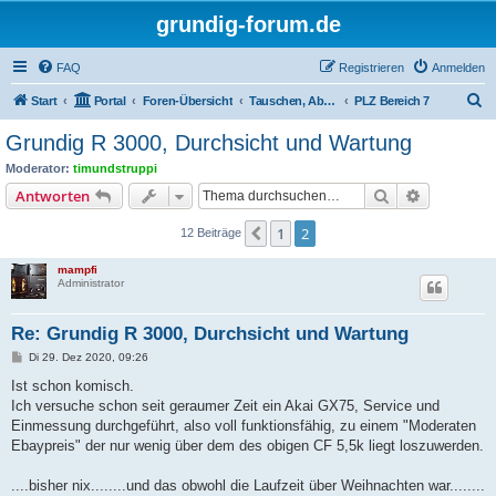
grundig-forum.de
FAQ
Registrieren
Anmelden
S
Start
Portal
Foren-Übersicht
Tauschen, Abholen, Zustellen, Treff's
PLZ Bereich 7
u
Grundig R 3000, Durchsicht und Wartung
c
Moderator:
timundstruppi
h
Suche
Erweiterte
Antworten
e
1
2
Vorherige
12 Beiträge
mampfi
Administrator
Re: Grundig R 3000, Durchsicht und Wartung
B
Di 29. Dez 2020, 09:26
e
i
Ist schon komisch.
t
Ich versuche schon seit geraumer Zeit ein Akai GX75, Service und
r
a
Einmessung durchgeführt, also voll funktionsfähig, zu einem "Moderaten
g
Ebaypreis" der nur wenig über dem des obigen CF 5,5k liegt loszuwerden.
....bisher nix........und das obwohl die Laufzeit über Weihnachten war........