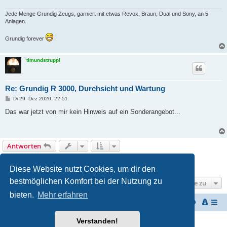
Jede Menge Grundig Zeugs, garniert mit etwas Revox, Braun, Dual und Sony, an 5
Anlagen.
Grundig forever
timundstruppi
Re: Grundig R 3000, Durchsicht und Wartung
B
Di 29. Dez 2020, 22:51
e
i
Das war jetzt von mir kein Hinweis auf ein Sonderangebot...
t
r
a
g
Antworten
1
2
Vorherige
12 Beiträge
Diese Website nutzt Cookies, um dir den
bestmöglichen Komfort bei der Nutzung zu
Gehe zu
bieten.
Mehr erfahren
Start
Portal
Foren-Übersicht
Verstanden!
Powered by
phpBB
® Forum Software © phpBB Limited