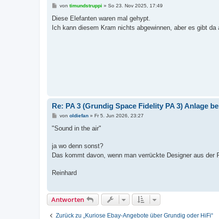
B
von
timundstruppi
»
So 23. Nov 2025, 17:49
e
i
Diese Elefanten waren mal gehypt.
t
Ich kann diesem Kram nichts abgewinnen, aber es gibt d
r
a
g
Re: PA 3 (Grundig Space Fidelity PA 3) Anlage b
B
von
oldiefan
»
Fr 5. Jun 2026, 23:27
e
i
"Sound in the air"
t
r
a
ja wo denn sonst?
g
Das kommt davon, wenn man verrückte Designer aus der Ps
Reinhard
Antworten
Zurück zu „Kuriose Ebay-Angebote über Grundig oder HiFi“