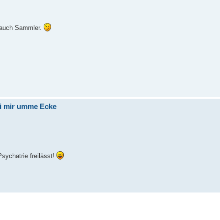
a auch Sammler.
ei mir umme Ecke
ychatrie freilässt!