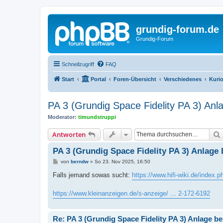
grundig-forum.de
Grundig-Forum
Schnellzugriff
FAQ
Start
Portal
Foren-Übersicht
Verschiedenes
Kuri
PA 3 (Grundig Space Fidelity PA 3) An
Moderator:
timundstruppi
Antworten
PA 3 (Grundig Space Fidelity PA 3) Anlage
B
von
berndw
»
So 23. Nov 2025, 16:50
e
i
Falls jemand sowas sucht:
https://www.hifi-wiki.de/index.p
t
r
a
https://www.kleinanzeigen.de/s-anzeige/ ... 2-172-6192
g
Re: PA 3 (Grundig Space Fidelity PA 3) Anlage b