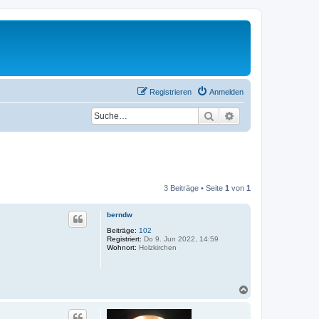
Registrieren
Anmelden
Suche
Erweiterte Suche
3 Beiträge • Seite
1
von
1
berndw
Beiträge:
102
Registriert:
Do 9. Jun 2022, 14:59
Wohnort:
Holzkirchen
N
a
c