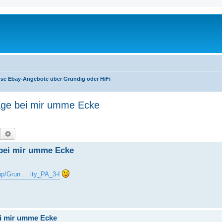
ose Ebay-Angebote über Grundig oder HiFi
lage bei mir umme Ecke
Suche
Erweiterte Suche
 bei mir umme Ecke
hp/Grun ... ity_PA_3-I
ei mir umme Ecke