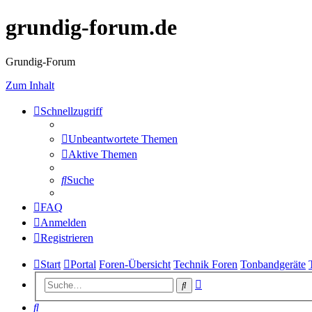
grundig-forum.de
Grundig-Forum
Zum Inhalt
Schnellzugriff
Unbeantwortete Themen
Aktive Themen
Suche
FAQ
Anmelden
Registrieren
Start
Portal
Foren-Übersicht
Technik Foren
Tonbandgeräte
Erweiterte
Suche
Suche
Suche