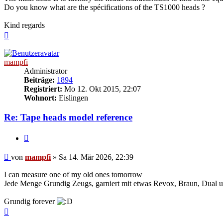
Do you know what are the spécifications of the TS1000 heads ?
Kind regards
Nach
oben
mampfi
Administrator
Beiträge:
1894
Registriert:
Mo 12. Okt 2015, 22:07
Wohnort:
Eislingen
Re: Tape heads model reference
Zitieren
Beitrag
von
mampfi
»
Sa 14. Mär 2026, 22:39
I can measure one of my old ones tomorrow
Jede Menge Grundig Zeugs, garniert mit etwas Revox, Braun, Dual u
Grundig forever
Nach
oben