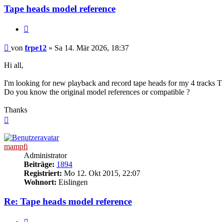
Tape heads model reference
Zitieren
Beitrag
von
frpe12
»
Sa 14. Mär 2026, 18:37
Hi all,
I'm looking for new playback and record tape heads for my 4 tracks 
Do you know the original model references or compatible ?
Thanks
Nach
oben
mampfi
Administrator
Beiträge:
1894
Registriert:
Mo 12. Okt 2015, 22:07
Wohnort:
Eislingen
Re: Tape heads model reference
Zitieren