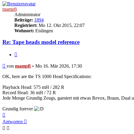
mampfi
Administrator
Beiträge:
1894
Registriert:
Mo 12. Okt 2015, 22:07
Wohnort:
Eislingen
Re: Tape heads model reference
Zitieren
Beitrag
von
mampfi
»
Mo 16. Mär 2026, 17:30
OK, here are the TS 1000 Head Specifications:
Playback Head: 575 mH / 282 R
Record Head: 36 mH / 72 R
Jede Menge Grundig Zeugs, garniert mit etwas Revox, Braun, Dual u
Grundig forever
Nach
oben
Antworten