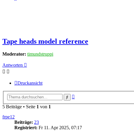
Tape heads model reference
Moderator:
timundstruppi
Antworten
Druckansicht
Erweiterte
Suche
Suche
5 Beiträge • Seite
1
von
1
frpe12
Beiträge:
23
Registriert:
Fr 11. Apr 2025, 07:17