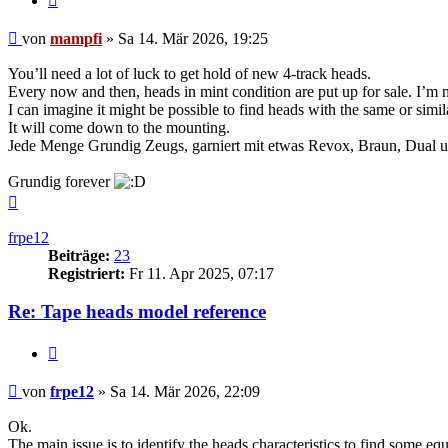
Beitrag
von
mampfi
»
Sa 14. Mär 2026, 19:25
You’ll need a lot of luck to get hold of new 4-track heads.
Every now and then, heads in mint condition are put up for sale. I’m
I can imagine it might be possible to find heads with the same or similar
It will come down to the mounting.
Jede Menge Grundig Zeugs, garniert mit etwas Revox, Braun, Dual u
Grundig forever
Nach
oben
frpe12
Beiträge:
23
Registriert:
Fr 11. Apr 2025, 07:17
Re: Tape heads model reference
Zitieren
Beitrag
von
frpe12
»
Sa 14. Mär 2026, 22:09
Ok.
The main issue is to identify the heads characteristics to find some eq