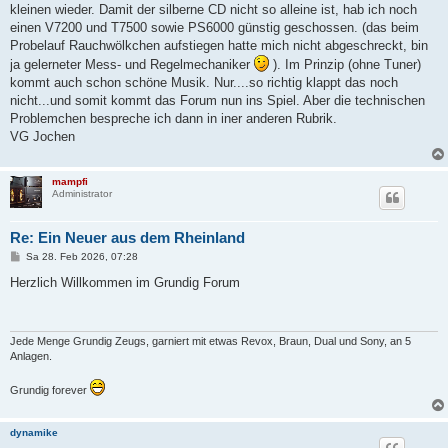
kleinen wieder. Damit der silberne CD nicht so alleine ist, hab ich noch
einen V7200 und T7500 sowie PS6000 günstig geschossen. (das beim
Probelauf Rauchwölkchen aufstiegen hatte mich nicht abgeschreckt, bin
ja gelerneter Mess- und Regelmechaniker
). Im Prinzip (ohne Tuner)
kommt auch schon schöne Musik. Nur....so richtig klappt das noch
nicht...und somit kommt das Forum nun ins Spiel. Aber die technischen
Problemchen bespreche ich dann in iner anderen Rubrik.
VG Jochen
mampfi
Administrator
Re: Ein Neuer aus dem Rheinland
B
Sa 28. Feb 2026, 07:28
e
i
Herzlich Willkommen im Grundig Forum
t
r
a
g
Jede Menge Grundig Zeugs, garniert mit etwas Revox, Braun, Dual und Sony, an 5
Anlagen.
Grundig forever
dynamike