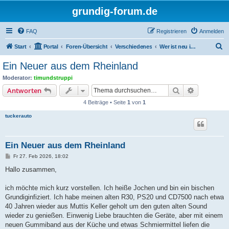
grundig-forum.de
FAQ
Registrieren
Anmelden
S
Start
Portal
Foren-Übersicht
Verschiedenes
Wer ist neu im Forum
u
Ein Neuer aus dem Rheinland
c
Moderator:
timundstruppi
h
Suche
Erweiterte
Antworten
e
4 Beiträge • Seite
1
von
1
tuckerauto
Ein Neuer aus dem Rheinland
B
Fr 27. Feb 2026, 18:02
e
i
Hallo zusammen,
t
r
a
ich möchte mich kurz vorstellen. Ich heiße Jochen und bin ein bischen
g
Grundiginfiziert. Ich habe meinen alten R30, PS20 und CD7500 nach etwa
40 Jahren wieder aus Muttis Keller geholt um den guten alten Sound
wieder zu genießen. Einwenig Liebe brauchten die Geräte, aber mit einem
neuen Gummiband aus der Küche und etwas Schmiermittel liefen die