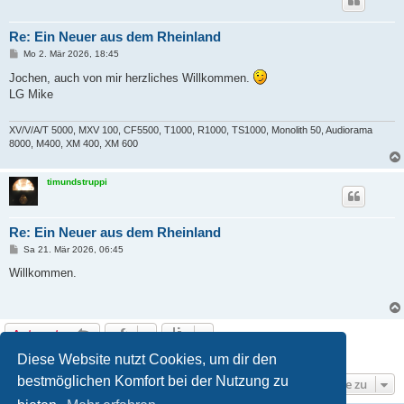
Re: Ein Neuer aus dem Rheinland
B
Mo 2. Mär 2026, 18:45
e
i
Jochen, auch von mir herzliches Willkommen.
t
LG Mike
r
a
g
XV/V/A/T 5000, MXV 100, CF5500, T1000, R1000, TS1000, Monolith 50, Audiorama
8000, M400, XM 400, XM 600
timundstruppi
Re: Ein Neuer aus dem Rheinland
B
Sa 21. Mär 2026, 06:45
e
i
Willkommen.
t
r
a
g
Antworten
4 Beiträge • Seite
1
von
1
Diese Website nutzt Cookies, um dir den
bestmöglichen Komfort bei der Nutzung zu
Gehe zu